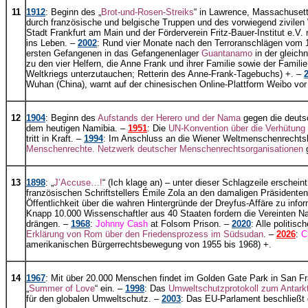
11
1912
: Beginn des „
Brot-und-Rosen-Streiks
“ in Lawrence, Massachuset
durch französische und belgische Truppen und des vorwiegend zivilen 
Stadt Frankfurt am Main und der Förderverein Fritz-Bauer-Institut e.V.
ins Leben. –
2002
: Rund vier Monate nach den Terroranschlägen vom 
ersten Gefangenen in das Gefangenenlager
Guantanamo
in der gleich
zu den vier Helfern, die Anne Frank und ihrer Familie sowie der Famili
Weltkriegs unterzutauchen; Retterin des Anne-Frank-Tagebuchs) +. –
Wuhan (China), warnt auf der chinesischen Online-Plattform Weibo vo
12
1904
: Beginn des
Aufstands der Herero und der Nama
gegen die deutsc
dem heutigen Namibia. –
1951
: Die
UN-Konvention über die Verhütung
tritt in Kraft. –
1994
: Im Anschluss an die Wiener Weltmenschenrechtsk
Menschenrechte. Netzwerk deutscher Menschenrechtsorganisationen
g
13
1898
: „
J’Accuse…!
“ (Ich klage an) – unter dieser Schlagzeile erschein
französischen Schriftstellers Émile Zola an den damaligen Präsidente
Öffentlichkeit über die wahren Hintergründe der Dreyfus-Affäre zu infor
Knapp 10.000 Wissenschaftler aus 40 Staaten fordern die Vereinten Na
drängen. –
1968
:
Johnny Cash
at Folsom Prison. –
2020
: Alle politis
Erklärung von Rom über den Friedensprozess im Südsudan
. –
2026
:
C
amerikanischen Bürgerrechtsbewegung von 1955 bis 1968) +.
14
1967
: Mit über 20.000 Menschen findet im Golden Gate Park in San Fra
„
Summer of Love
“ ein. –
1998
: Das
Umweltschutzprotokoll zum Antarkti
für den globalen Umweltschutz. –
2003
: Das EU-Parlament beschließt