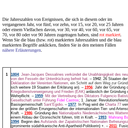
Die Jahreszahlen von Ereignissen, die sich in diesem oder im
vergangenen Jahr, vor fünf, vor zehn, vor 15, vor 20, vor 25 Jahren
oder einem Vielfachen davon, vor 30, vor 40, vor 60, vor 65, vor
70, vor 80 oder vor 90 Jahren zugetragen haben, sind
rot markiert
.
Wenn Sie die blau (bzw. rot) markierten Jahreszahlen und die blau
markierten Begriffe anklicken, finden Sie in den meisten Fällen
nähere Erläuterungen
.
1
1804
:
Jean-Jacques Dessalines verkündet die Unabhängigkeit des neue
von den Fesseln der Unterdrückung befreit hat
. –
1942
: 26 Staaten der
Deklaration der Vereinten Nationen
, ein Schritt auf dem Weg zur Grün
sich weitere 19 Staaten der Erklärung an). –
1956
: Jahr der Gründung 
Kriegsdienstverweigerung und Frieden (EAK)
anlässlich der Gründung 
Wehrpflicht. –
1959
:
Mit der Vertreibung des Diktators Fulgencio Batist
Gesellschaft unter Führung
Fidel Castros
; 1. Januar: Revolutionsfeier
Basisgemeinschaft
Sant’Egidio
. –
1977
: In Prag wird die
Charta 77
verö
eine der größten Errungenschaften der internationalen Tier- und Art
Kraft. –
1986
: Gründung des
Nationalparks Niedersächsisches Watten
einem Abbau der Ozonschicht führen, tritt in Kraft. –
1993
:
Mahrang Ba
1994
: Beginn des
Aufstands der Zapatistischen Nationalen Befreiungs
(prominente südafrikanische Anti-Apartheid-Politikerin) +. –
2011
: Fusi