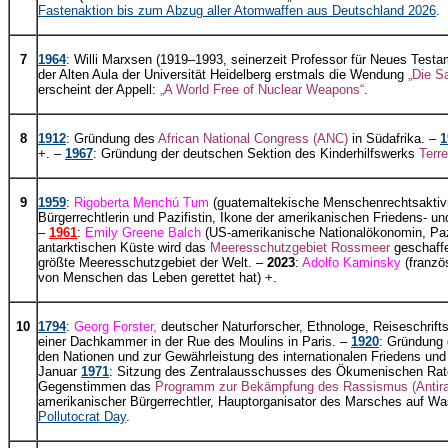
Fastenaktion bis zum Abzug aller Atomwaffen aus Deutschland 2026
.
7
1964
: Willi Marxsen (1919–1993, seinerzeit Professor für Neues Testam
der Alten Aula der Universität Heidelberg erstmals die Wendung
„Die S
erscheint der Appell:
„A World Free of Nuclear Weapons“
.
8
1912
: Gründung des
African National Congress (ANC)
in Südafrika. –
1
+. –
1967
: Gründung der deutschen Sektion des Kinderhilfswerks
Terr
9
1959
:
Rigoberta Menchú Tum
(guatemaltekische Menschenrechtsaktivis
Bürgerrechtlerin und Pazifistin, Ikone der amerikanischen Friedens- u
–
1961
:
Emily Greene Balch
(US-amerikanische Nationalökonomin, Pazifi
antarktischen Küste wird das
Meeresschutzgebiet Rossmeer
geschaffe
größte Meeresschutzgebiet der Welt. –
2023
:
Adolfo Kaminsky
(franzö
von Menschen das Leben gerettet hat) +.
10
1794
:
Georg Forster,
deutscher Naturforscher, Ethnologe, Reiseschriftste
einer Dachkammer in der Rue des Moulins in Paris. –
1920
: Gründung
den Nationen und zur Gewährleistung des internationalen Friedens und de
Januar
1971
: Sitzung des Zentralausschusses des Ökumenischen Rates
Gegenstimmen das
Programm zur Bekämpfung des Rassismus (Antir
amerikanischer Bürgerrechtler, Hauptorganisator des Marsches auf W
Pollutocrat Day
.