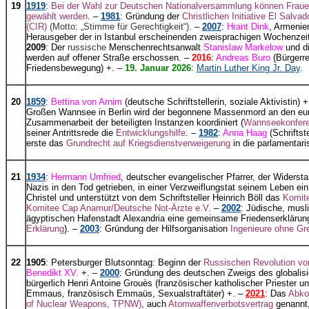
19
1919
:
Bei der Wahl zur Deutschen Nationalversammlung können Fraue
gewählt werden
. –
1981
: Gründung der
Christlichen Initiative El Salva
(CIR)
(Motto: „Stimme für Gerechtigkeit“).
–
2007
:
Hrant Dink
, Armenie
Herausgeber der in Istanbul erscheinenden zweisprachigen Wochenzeitu
2009
: Der
russische
Menschenrechtsanwalt
Stanislaw Markelow
und d
werden auf offener Straße erschossen. –
2016
:
Andreas Buro
(Bürgerre
Friedensbewegung) +. –
19. Januar 2026
:
Martin Luther King Jr. Day
.
20
1859
:
Bettina von Arnim
(deutsche Schriftstellerin, soziale Aktivistin) 
Großen Wannsee in Berlin wird der begonnene Massenmord an den euro
Zusammenarbeit der beteiligten Instanzen koordiniert (
Wannseekonfer
seiner Antrittsrede die
Entwicklungshilfe
. –
1982
:
Anna Haag
(Schriftste
erste das
Grundrecht auf Kriegsdienstverweigerung
in die parlamentari
21
1934
:
Hermann Umfried
, deutscher evangelischer Pfarrer, der Widerst
Nazis in den Tod getrieben, in einer Verzweiflungstat seinem Leben ei
Christel und unterstützt von dem Schriftsteller Heinrich Böll das
Komite
Komitee Cap Anamur/Deutsche Not-Ärzte e.V.
–
2002
: Jüdische, musl
ägyptischen Hafenstadt Alexandria eine gemeinsame Friedenserklärung,
Erklärung
). –
2003
: Gründung der Hilfsorganisation
Ingenieure ohne Gr
22
1905
: Petersburger Blutsonntag: Beginn der
Russischen Revolution vo
Benedikt XV.
+. –
2000
: Gründung des deutschen Zweigs des globalis
bürgerlich Henri Antoine Grouès (französischer katholischer Priester u
Emmaus
,
französisch Emmaüs, Sexualstraftäter) +. –
2021
: Das
Abko
of Nuclear Weapons, TPNW)
, auch
Atomwaffenverbotsvertrag
genannt, 