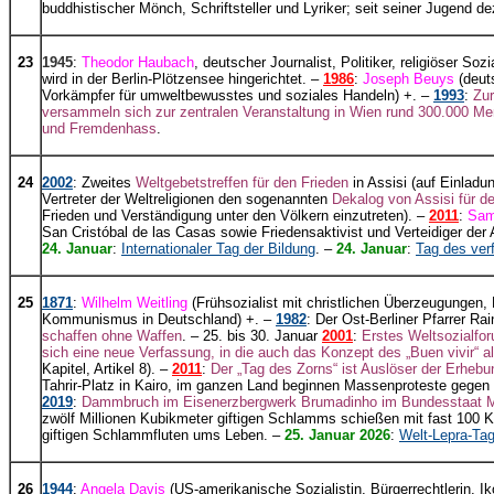
buddhistischer Mönch, Schriftsteller und Lyriker; seit seiner Jugend de
23
1945
:
Theodor Haubach
, deutscher Journalist, Politiker, religiöser S
wird in der Berlin-Plötzensee hingerichtet. –
1986
:
Joseph Beuys
(deuts
Vorkämpfer für umweltbewusstes und soziales Handeln) +. –
1993
:
Zur
versammeln sich zur zentralen Veranstaltung in Wien rund 300.000 Me
und Fremdenhass
.
24
2002
: Zweites
Weltgebetstreffen für den Frieden
in Assisi (auf Einlad
Vertreter der Weltreligionen den sogenannten
Dekalog von Assisi für d
Frieden und Verständigung unter den Völkern einzutreten). –
2011
:
Sam
San Cristóbal de las Casas sowie Friedensaktivist und Verteidiger der
24. Januar
:
Internationaler Tag der Bildung
. –
24. Januar
:
Tag des ver
25
1871
:
Wilhelm Weitling
(F
rühsozialist mit christlichen Überzeugungen, 
Kommunismus in Deutschland) +. –
1982
: Der Ost-Berliner Pfarrer Ra
schaffen ohne Waffen
. – 25. bis 30. Januar
2001
:
Erstes Weltsozialfor
sich eine neue Verfassung, in die auch das Konzept des „Buen vivir“ a
Kapitel, Artikel 8). –
2011
:
Der „Tag des Zorns“ ist Auslöser der Erhebu
Tahrir-Platz in Kairo, im ganzen Land beginnen Massenproteste gegen 
2019
:
Dammbruch im Eisenerzbergwerk Brumadinho im Bundesstaat Min
zwölf Millionen Kubikmeter giftigen Schlamms schießen mit fast 100
giftigen Schlammfluten ums Leben. –
25. Januar 2026
:
Welt-Lepra-Ta
26
1944
:
Angela Davis
(US-amerikanische Sozialistin, Bürgerrechtlerin, 