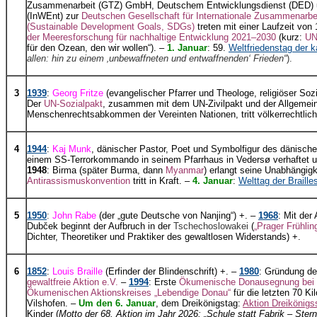
Zusammenarbeit (GTZ) GmbH, Deutschem Entwicklungsdienst (DED) un
(InWEnt) zur
Deutschen Gesellschaft für Internationale Zusammenarbei
(Sustainable Development Goals, SDGs)
treten mit einer Laufzeit von 
der Meeresforschung für nachhaltige Entwicklung 2021–2030
(kurz:
UN
für den Ozean, den wir wollen“). –
1. Januar
: 59.
Weltfriedenstag der k
allen: hin zu einem ‚unbewaffneten und entwaffnenden‘ Frieden“
).
3
1939
:
Georg Fritze
(evangelischer Pfarrer und Theologe, religiöser Sozia
Der
UN-Sozialpakt
, zusammen mit dem UN-Zivilpakt und der Allgemei
Menschenrechtsabkommen der Vereinten Nationen, tritt völkerrechtlich 
4
1944
:
Kaj Munk
, dänischer Pastor, Poet und Symbolfigur des dänisch
einem SS-Terrorkommando in seinem Pfarrhaus in Vedersø verhaftet u
1948
: Birma (später Burma, dann
Myanmar
) erlangt seine Unabhängigk
Antirassismuskonvention
tritt in Kraft. –
4. Januar
:
Welttag der Brailles
5
1950
:
John Rabe
(der „gute Deutsche von Nanjing“) +. –
1968
: Mit der
Dubček beginnt der Aufbruch in der
Tschechoslowakei
(
„Prager Frühlin
Dichter, Theoretiker und Praktiker des gewaltlosen Widerstands) +.
6
1852
:
Louis Braille
(Erfinder der Blindenschrift) +. –
1980
: Gründung d
gewaltfreie Aktion e.V.
–
1994
: Erste
Ökumenische Donausegnung bei N
Ökumenischen Aktionskreises „Lebendige Donau“
für die letzten 70 K
Vilshofen. –
Um den 6. Januar
, dem Dreikönigstag:
Aktion Dreikönigs
Kinder (
Motto der 68. Aktion im Jahr 2026: „Schule statt Fabrik – Ster