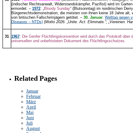
(indischer Rechtsanwalt, Widerstandskämpfer, Pazifist) wird im Garte
ermordet. –
1972
: „
Bloody Sunday
“ (Blutsonntag) im nordirischen Derry
Bürgerrechtsdemonstration, die meisten von ihnen keine 18 Jahre alt, 
von britischen Fallschirmjägern getötet. –
30. Januar
:
Welttag gegen v
Diseases – NTDs)
(
Motto 2026: „Unite. Act. Eliminate.“; „Vereinen. Han
31
1967
:
Die Genfer Flüchtlingskonvention wird durch das Protokoll über 
universellen und unbefristeten Dokument des Flüchtlingsschutzes
.
Related Pages
Januar
Februar
März
April
Mai
Juni
Juli
August