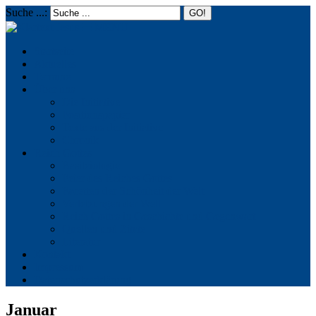
Suche ...:
☰
MENU
Startseite
Aktuelles
Termine
Über uns
Die Initiative
Positionspapier
Texte aus der Initiative
Chronik
Reich Gottes
Basileiologie
Feier des Reiches Gottes
Facetten der Schönheit der Welt
Verletzungen der Welt
Reich Gottes in Geschichte und Gegenwart
Quellen und Zitate
Literatur
Kontakt
Impressum
Datenschutzerklärung
Januar