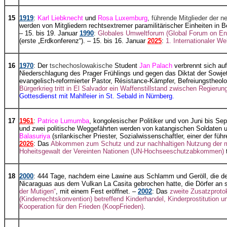
15
1919
:
Karl Liebknecht
und
Rosa Luxemburg
, führende Mitglieder der
werden von Mitgliedern rechtsextremer paramilitärischer Einheiten in B
– 15. bis 19. Januar
1990
:
Globales Umweltforum (Global Forum on En
(erste „Erdkonferenz“). – 15. bis 16. Januar
2025
:
1. Internationaler 
16
1970
: Der
tschechoslowakische
Student
Jan Palach
verbrennt sich au
Niederschlagung des Prager Frühlings und gegen das Diktat der Sowje
evangelisch-reformierter Pastor, Résistance-Kämpfer, Befreiungstheol
Bürgerkrieg tritt in El Salvador ein Waffenstillstand zwischen Regierung
Gottesdienst mit Mahlfeier in St. Sebald in Nürnberg.
17
1961
:
Patrice Lumumba
, kongolesischer Politiker und von Juni bis S
und zwei politische Weggefährten werden von katangischen Soldate
Balasuriya
(srilankischer Priester, Sozialwissenschaftler, einer der füh
2026
: Das
Abkommen zum Schutz und zur nachhaltigen Nutzung der mari
Hoheitsgewalt der Vereinten Nationen (UN-Hochseeschutzabkommen)
t
18
2000
: 444 Tage, nachdem eine Lawine aus Schlamm und Geröll, die de
Nicaraguas aus dem Vulkan La Casita gebrochen hatte, die Dörfer an 
der Mutigen“
, mit einem Fest eröffnet. –
2002
: Das
zweite Zusatzprot
(Kinderrechtskonvention) betreffend Kinderhandel, Kinderprostitution u
Kooperation für den Frieden (KoopFrieden)
.