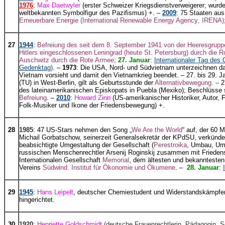
1976
:
Max Daetwyler
(erster Schweizer Kriegsdienstverweigerer; wurde
weltbekannten Symbolfigur des Pazifismus) +. –
2009
: 75 Staaten aus
Erneuerbare Energie (International Renewable Energy Agency
,
IRENA)
27
1944
:
Befreiung des seit dem 8. September 1941 von der Heeresgrupp
Hitlers eingeschlossenen Leningrad (heute St. Petersburg) durch die 
Auschwitz durch die Rote Armee
;
27. Januar
:
Internationaler Tag des
Gedenktag)
. –
1973
: Die USA, Nord- und Südvietnam unterzeichnen 
Vietnam vorsieht und damit den Vietnamkrieg beendet. – 27. bis 29. 
(TU) in West-Berlin, gilt als Geburtsstunde der
Alternativbewegung
. –
2
des lateinamerikanischen Episkopats in Puebla (Mexiko); Beschlüsse s
Befreiung
. –
2010
:
Howard Zinn
(US-amerikanischer Historiker, Autor, F
Folk-Musiker und Ikone der Friedensbewegung) +.
28
1985
: 47 US-Stars nehmen den Song „
We Are the World
“ auf, der 60 M
Michail Gorbatschow, seinerzeit Generalsekretär der KPdSU, verkünd
beabsichtigte Umgestaltung der Gesellschaft (
Perestroika
, Umbau, Umg
russischen Menschenrechtler Arsenij Roginskij zusammen mit Frieden
Internationalen Gesellschaft
Memorial
, dem ältesten und bekannteste
Vereins
Südwind. Institut für Ökonomie und Ökumene
. –
28. Januar
:
29
1945
:
Hans Leipelt
, deutscher Chemiestudent und Widerstandskämpfer
hingerichtet.
30
1920
:
Henriette Goldschmidt
(deutsche Frauenrechtlerin, Pädagogin, S