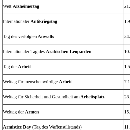
Welt-
Alzheimertag
21.
Internationaler
Antikriegstag
1.9
Tag des verfolgten
Anwalts
24.
Internationaler Tag des
Arabischen Leoparden
10.
Tag der
Arbeit
1.5
Welttag für menschenwürdige
Arbeit
7.1
Welttag für Sicherheit und Gesundheit am
Arbeitsplatz
28.
Welttag der
Armen
15
Armistice Day
(Tag des Waffenstillstands)
11.