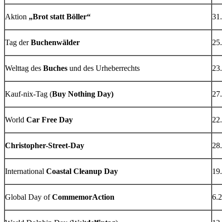
Aktion
„Brot statt Böller“
31.
Tag der
Buchenwälder
25.
Welttag des
Buches
und des Urheberrechts
23.
Kauf-nix-Tag (
Buy Nothing Day)
27
World
Car Free Day
22.
Christopher-Street-Day
28.
International
Coastal Cleanup Day
19
Global Day of
CommemorAction
6.2