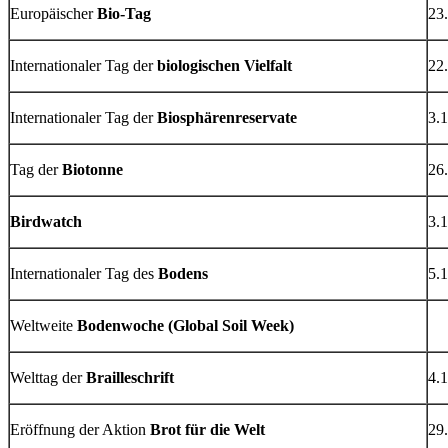
Europäischer
Bio-Tag
23.
Internationaler Tag der
biologischen Vielfalt
22.
Internationaler Tag der
Biosphärenreservate
3.1
Tag der
Biotonne
26.
Birdwatch
3.
Internationaler Tag des
Bodens
5.1
Weltweite
Bodenwoche (Global Soil Week)
Welttag der
Brailleschrift
4.1
Eröffnung der Aktion
Brot für die Welt
29