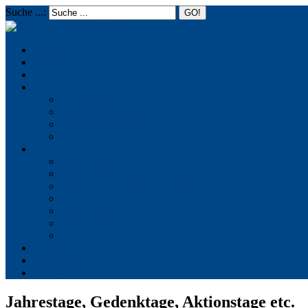
Suche ...:
☰
MENU
Startseite
Aktuelles
Termine
Über uns
Die Initiative
Positionspapier
Texte aus der Initiative
Chronik
Reich Gottes
Basileiologie
Feier des Reiches Gottes
Facetten der Schönheit der Welt
Verletzungen der Welt
Reich Gottes in Geschichte und Gegenwart
Quellen und Zitate
Literatur
Kontakt
Impressum
Datenschutzerklärung
Jahrestage, Gedenktage, Aktionstage etc.