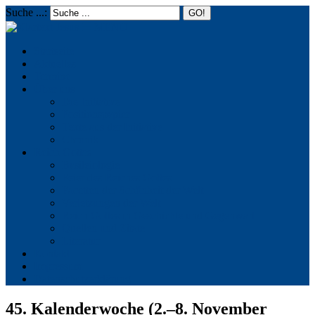
Suche ...:
☰
MENU
Startseite
Aktuelles
Termine
Über uns
Die Initiative
Positionspapier
Texte aus der Initiative
Chronik
Reich Gottes
Basileiologie
Feier des Reiches Gottes
Facetten der Schönheit der Welt
Verletzungen der Welt
Reich Gottes in Geschichte und Gegenwart
Quellen und Zitate
Literatur
Kontakt
Impressum
Datenschutzerklärung
45. Kalenderwoche (2.–8. November