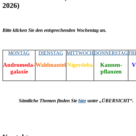
2026)
Bitte klicken Sie den entsprechenden Wochentag an.
MONTAG
DIENSTAG
MITTWOCH
DONNERSTAG
FR
Andromeda-
Waldmantel
Nigerdelta
Kannen-
V
galaxie
pflanzen
Sämtliche Themen finden Sie
hier
unter „ÜBERSICHT“.