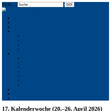
Suche ...:
☰
MENU
Startseite
Aktuelles
Termine
Über uns
Die Initiative
Positionspapier
Texte aus der Initiative
Chronik
Reich Gottes
Basileiologie
Feier des Reiches Gottes
Facetten der Schönheit der Welt
Verletzungen der Welt
Reich Gottes in Geschichte und Gegenwart
Quellen und Zitate
Literatur
Kontakt
Impressum
Datenschutzerklärung
17. Kalenderwoche (20.–26. April 2026)