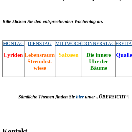
Bitte klicken Sie den entsprechenden Wochentag an.
MONTAG
DIENSTAG
MITTWOCH
DONNERSTAG
FREIT
Lyriden
Lebensraum
Salzseen
Die innere
Quall
Streuobst-
Uhr der
wiese
Bäume
Sämtliche Themen finden Sie
hier
unter „ÜBERSICHT“.
Kontakt