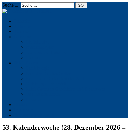
Suche ...:
☰
MENU
Startseite
Aktuelles
Termine
Über uns
Die Initiative
Positionspapier
Texte aus der Initiative
Chronik
Reich Gottes
Basileiologie
Feier des Reiches Gottes
Facetten der Schönheit der Welt
Verletzungen der Welt
Reich Gottes in Geschichte und Gegenwart
Quellen und Zitate
Literatur
Kontakt
Impressum
Datenschutzerklärung
53. Kalenderwoche (28. Dezember 2026 –