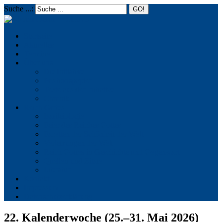
Suche ...:
☰
MENU
Startseite
Aktuelles
Termine
Über uns
Die Initiative
Positionspapier
Texte aus der Initiative
Chronik
Reich Gottes
Basileiologie
Feier des Reiches Gottes
Facetten der Schönheit der Welt
Verletzungen der Welt
Reich Gottes in Geschichte und Gegenwart
Quellen und Zitate
Literatur
Kontakt
Impressum
Datenschutzerklärung
22. Kalenderwoche (25.–31. Mai 2026)