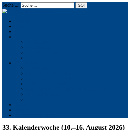
Suche ...:
☰
MENU
Startseite
Aktuelles
Termine
Über uns
Die Initiative
Positionspapier
Texte aus der Initiative
Chronik
Reich Gottes
Basileiologie
Feier des Reiches Gottes
Facetten der Schönheit der Welt
Verletzungen der Welt
Reich Gottes in Geschichte und Gegenwart
Quellen und Zitate
Literatur
Kontakt
Impressum
Datenschutzerklärung
33. Kalenderwoche (10.–16. August 2026)