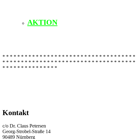
AKTION
* * * * * * * * * * * * * * * * * * * * * * * * * * * * * * * * * * * *
* * * * * * * * * * * * * * * * * * * * * * * * * * * * * * * * * * * *
* * * * * * * * * * * * * * *
Kontakt
c/o Dr. Claus Petersen
Georg-Strobel-Straße 14
90489 Nürnberg