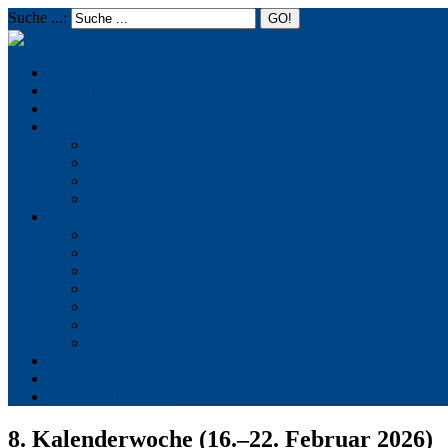
Suche ...:
☰
MENU
Startseite
Aktuelles
Termine
Über uns
Die Initiative
Positionspapier
Texte aus der Initiative
Chronik
Reich Gottes
Basileiologie
Feier des Reiches Gottes
Facetten der Schönheit der Welt
Verletzungen der Welt
Reich Gottes in Geschichte und Gegenwart
Quellen und Zitate
Literatur
Kontakt
Impressum
Datenschutzerklärung
8. Kalenderwoche (16.–22. Februar 2026)