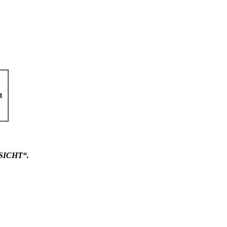
n
SICHT“.