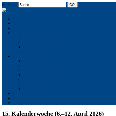
Suche ...:
☰
MENU
Startseite
Aktuelles
Termine
Über uns
Die Initiative
Positionspapier
Texte aus der Initiative
Chronik
Reich Gottes
Basileiologie
Feier des Reiches Gottes
Facetten der Schönheit der Welt
Verletzungen der Welt
Reich Gottes in Geschichte und Gegenwart
Quellen und Zitate
Literatur
Kontakt
Impressum
Datenschutzerklärung
15. Kalenderwoche (6.–12. April 2026)