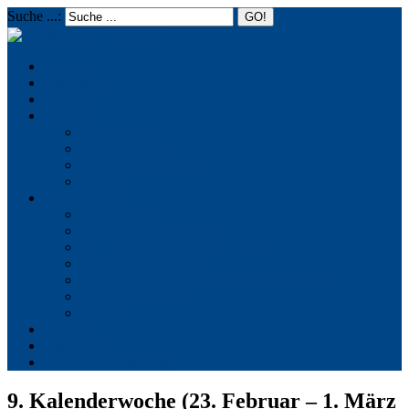
Suche ...:
☰
MENU
Startseite
Aktuelles
Termine
Über uns
Die Initiative
Positionspapier
Texte aus der Initiative
Chronik
Reich Gottes
Basileiologie
Feier des Reiches Gottes
Facetten der Schönheit der Welt
Verletzungen der Welt
Reich Gottes in Geschichte und Gegenwart
Quellen und Zitate
Literatur
Kontakt
Impressum
Datenschutzerklärung
9. Kalenderwoche (23. Februar – 1. März