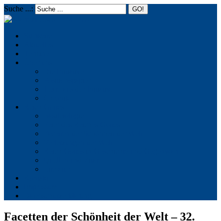
Suche ...:
☰
MENU
Startseite
Aktuelles
Termine
Über uns
Die Initiative
Positionspapier
Texte aus der Initiative
Chronik
Reich Gottes
Basileiologie
Feier des Reiches Gottes
Facetten der Schönheit der Welt
Verletzungen der Welt
Reich Gottes in Geschichte und Gegenwart
Quellen und Zitate
Literatur
Kontakt
Impressum
Datenschutzerklärung
Facetten der Schönheit der Welt – 32.