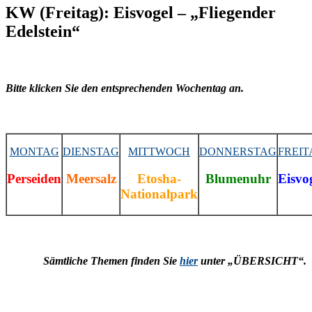
KW (Freitag): Eisvogel – „Fliegender
Edelstein“
Bitte klicken Sie den entsprechenden Wochentag an.
MONTAG
DIENSTAG
MITTWOCH
DONNERSTAG
FREIT
Perseiden
Meersalz
Etosha-
Blumenuhr
Eisvo
Nationalpark
Sämtliche Themen finden Sie
hier
unter „ÜBERSICHT“.