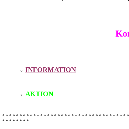
Ko
INFORMATION
AKTION
* * * * * * * * * * * * * * * * * * * * * * * * * * * * * * * * * * * * *
* * * * * * * *