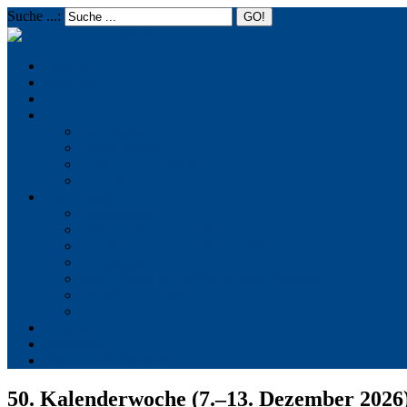
Suche ...:
☰
MENU
Startseite
Aktuelles
Termine
Über uns
Die Initiative
Positionspapier
Texte aus der Initiative
Chronik
Reich Gottes
Basileiologie
Feier des Reiches Gottes
Facetten der Schönheit der Welt
Verletzungen der Welt
Reich Gottes in Geschichte und Gegenwart
Quellen und Zitate
Literatur
Kontakt
Impressum
Datenschutzerklärung
50. Kalenderwoche (7.–13. Dezember 2026