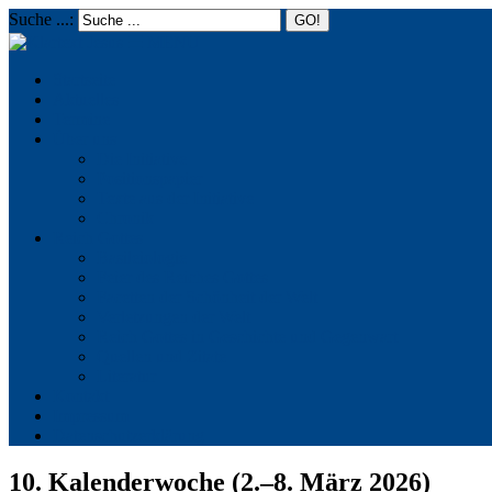
Suche ...:
☰
MENU
Startseite
Aktuelles
Termine
Über uns
Die Initiative
Positionspapier
Texte aus der Initiative
Chronik
Reich Gottes
Basileiologie
Feier des Reiches Gottes
Facetten der Schönheit der Welt
Verletzungen der Welt
Reich Gottes in Geschichte und Gegenwart
Quellen und Zitate
Literatur
Kontakt
Impressum
Datenschutzerklärung
10. Kalenderwoche (2.–8. März 2026)