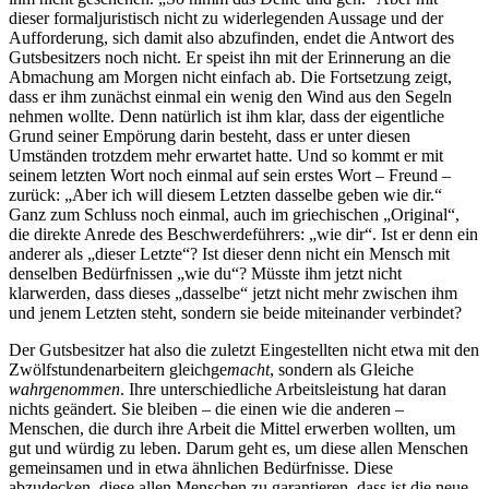
dieser formaljuristisch nicht zu widerlegenden Aussage und der
Aufforderung, sich damit also abzufinden, endet die Antwort des
Gutsbesitzers noch nicht. Er speist ihn mit der Erinnerung an die
Abmachung am Morgen nicht einfach ab. Die Fortsetzung zeigt,
dass er ihm zunächst einmal ein wenig den Wind aus den Segeln
nehmen wollte. Denn natürlich ist ihm klar, dass der eigentliche
Grund seiner Empörung darin besteht, dass er unter diesen
Umständen trotzdem mehr erwartet hatte. Und so kommt er mit
seinem letzten Wort noch einmal auf sein erstes Wort – Freund –
zurück: „Aber ich will diesem Letzten dasselbe geben wie dir.“
Ganz zum Schluss noch einmal, auch im griechischen „Original“,
die direkte Anrede des Beschwerdeführers: „wie dir“. Ist er denn ein
anderer als „dieser Letzte“? Ist dieser denn nicht ein Mensch mit
denselben Bedürfnissen „wie du“? Müsste ihm jetzt nicht
klarwerden, dass dieses „dasselbe“ jetzt nicht mehr zwischen ihm
und jenem Letzten steht, sondern sie beide miteinander verbindet?
Der Gutsbesitzer hat also die zuletzt Eingestellten nicht etwa mit den
Zwölfstundenarbeitern gleichge
macht
, sondern als Gleiche
wahrgenommen
. Ihre unterschiedliche Arbeitsleistung hat daran
nichts geändert. Sie bleiben – die einen wie die anderen –
Menschen, die durch ihre Arbeit die Mittel erwerben wollten, um
gut und würdig zu leben. Darum geht es, um diese allen Menschen
gemeinsamen und in etwa ähnlichen Bedürfnisse. Diese
abzudecken, diese allen Menschen zu garantieren, dass ist die neue,