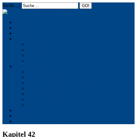
Suche ...:
☰
MENU
Startseite
Aktuelles
Termine
Über uns
Die Initiative
Positionspapier
Texte aus der Initiative
Chronik
Reich Gottes
Basileiologie
Feier des Reiches Gottes
Facetten der Schönheit der Welt
Verletzungen der Welt
Reich Gottes in Geschichte und Gegenwart
Quellen und Zitate
Literatur
Kontakt
Impressum
Datenschutzerklärung
Kapitel 42