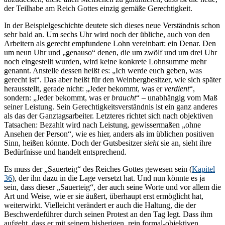
der Teilhabe am Reich Gottes einzig gemäße Gerechtigkeit.
In der Beispielgeschichte deutete sich dieses neue Verständnis schon
sehr bald an. Um sechs Uhr wird noch der übliche, auch von den
Arbeitern als gerecht empfundene Lohn vereinbart: ein Denar. Den
um neun Uhr und „genauso“ denen, die um zwölf und um drei Uhr
noch eingestellt wurden, wird keine konkrete Lohnsumme mehr
genannt. Anstelle dessen heißt es: „Ich werde euch geben, was
gerecht ist“. Das aber heißt für den Weinbergbesitzer, wie sich später
herausstellt, gerade nicht: „Jeder bekommt, was er
verdient
“,
sondern: „Jeder bekommt, was er
braucht
“ – unabhängig vom Maß
seiner Leistung. Sein Gerechtigkeitsverständnis ist ein ganz anderes
als das der Ganztagsarbeiter. Letzteres richtet sich nach objektiven
Tatsachen: Bezahlt wird nach Leistung, gewissermaßen „ohne
Ansehen der Person“, wie es hier, anders als im üblichen positiven
Sinn, heißen könnte. Doch der Gutsbesitzer
sieht
sie an, sieht ihre
Bedürfnisse und handelt entsprechend.
Es muss der „Sauerteig“ des Reiches Gottes gewesen sein (
Kapitel
36
), der ihn dazu in die Lage versetzt hat. Und nun könnte es ja
sein, dass dieser „Sauerteig“, der auch seine Worte und vor allem die
Art und Weise, wie er sie äußert, überhaupt erst ermöglicht hat,
weiterwirkt. Vielleicht verändert er auch die Haltung, die der
Beschwerdeführer durch seinen Protest an den Tag legt. Dass ihm
aufgeht, dass er mit seinem bisherigen, rein formal-objektiven