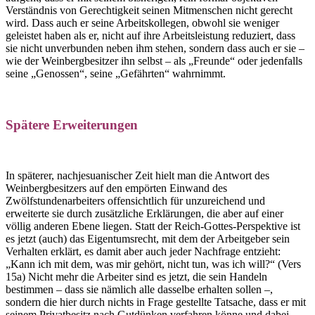
Verständnis von Gerechtigkeit seinen Mitmenschen nicht gerecht
wird. Dass auch er seine Arbeitskollegen, obwohl sie weniger
geleistet haben als er, nicht auf ihre Arbeitsleistung reduziert, dass
sie nicht unverbunden neben ihm stehen, sondern dass auch er sie –
wie der Weinbergbesitzer ihn selbst – als „Freunde“ oder jedenfalls
seine „Genossen“, seine „Gefährten“ wahrnimmt.
Spätere Erweiterungen
In späterer, nachjesuanischer Zeit hielt man die Antwort des
Weinbergbesitzers auf den empörten Einwand des
Zwölfstundenarbeiters offensichtlich für unzureichend und
erweiterte sie durch zusätzliche Erklärungen, die aber auf einer
völlig anderen Ebene liegen. Statt der Reich-Gottes-Perspektive ist
es jetzt (auch) das Eigentumsrecht, mit dem der Arbeitgeber sein
Verhalten erklärt, es damit aber auch jeder Nachfrage entzieht:
„Kann ich mit dem, was mir gehört, nicht tun, was ich will?“ (Vers
15a) Nicht mehr die Arbeiter sind es jetzt, die sein Handeln
bestimmen – dass sie nämlich alle dasselbe erhalten sollen –,
sondern die hier durch nichts in Frage gestellte Tatsache, dass er mit
seinem Privatbesitz nach Gutdünken verfahren könne und dabei