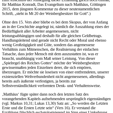
für Matthias Konradt, Das Evangelium nach Matthäus, Göttingen
2015, dem jüngsten Kommentar zu dieser neutestamentlichen
Schrift, „steht in Mt 20 der Weinbergbesitzer für Gott“.)
Ohne den 15. Vers aber bliebe es bei dem Skopus, der von Anfang
an in der Geschichte angelegt ist, nämlich die Auszahlung eines der
Bedürftigkeit aller Arbeiter angemessenen, nicht
leistungsabhängigen und deshalb für alle gleichen Geldbetrags.
Handlungsleitend sind gerade nicht Recht oder Moral und ebenso
wenig Großzügigkeit und Güte, sondern das angemessene
Verhältnis zum Mitmenschen, die Realisierung der einfachen
Tatsache, dass jeder Mensch mit dem auszustatten ist, was er
braucht, unabhängig vom Maß seiner Leistung. Von dieser
„Spielregel des Reiches Gottes“ möchte der Weinbergbesitzer
gewissermaßen jeden Einzelnen derer, die sich empören,
überzeugen. Er möchte sie loseisen von einer entfremdeten, unserer
existenziellen Weltverbundenheit nicht angemessenen, allerdings
bereits aufs äußerste verfestigten, ja bereits zur
Selbstverständlichkeit verformten Denk- und Verhaltensweise.
‚Matthäus‘ fügte später dann noch den letzten Satz des
vorangehenden Kapitels aufnehmenden ursprünglich eigenständigen
(vgl. Markus 10,31; Lukas 13,30) Satz an: „So werden die Letzten
Erste und die Ersten Letzte sein“ (Vers 16). Er verstand die
Erzählung fälschlich eschatologisierend im Sinn einer Umkehrung