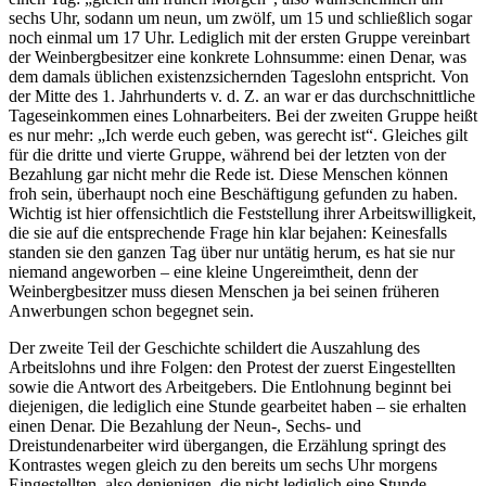
sechs Uhr, sodann um neun, um zwölf, um 15 und schließlich sogar
noch einmal um 17 Uhr. Lediglich mit der ersten Gruppe vereinbart
der Weinbergbesitzer eine konkrete Lohnsumme: einen Denar, was
dem damals üblichen existenzsichernden Tageslohn entspricht. Von
der Mitte des 1. Jahrhunderts v. d. Z. an war er das durchschnittliche
Tageseinkommen eines Lohnarbeiters. Bei der zweiten Gruppe heißt
es nur mehr: „Ich werde euch geben, was gerecht ist“. Gleiches gilt
für die dritte und vierte Gruppe, während bei der letzten von der
Bezahlung gar nicht mehr die Rede ist. Diese Menschen können
froh sein, überhaupt noch eine Beschäftigung gefunden zu haben.
Wichtig ist hier offensichtlich die Feststellung ihrer Arbeitswilligkeit,
die sie auf die entsprechende Frage hin klar bejahen: Keinesfalls
standen sie den ganzen Tag über nur untätig herum, es hat sie nur
niemand angeworben – eine kleine Ungereimtheit, denn der
Weinbergbesitzer muss diesen Menschen ja bei seinen früheren
Anwerbungen schon begegnet sein.
Der zweite Teil der Geschichte schildert die Auszahlung des
Arbeitslohns und ihre Folgen: den Protest der zuerst Eingestellten
sowie die Antwort des Arbeitgebers. Die Entlohnung beginnt bei
diejenigen, die lediglich eine Stunde gearbeitet haben – sie erhalten
einen Denar. Die Bezahlung der Neun-, Sechs- und
Dreistundenarbeiter wird übergangen, die Erzählung springt des
Kontrastes wegen gleich zu den bereits um sechs Uhr morgens
Eingestellten, also denjenigen, die nicht lediglich eine Stunde,