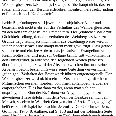
Weinbergbesitzers („Freund“). Dazu passt überhaupt nicht, dass er
später angeblich den Beschwerdeführer moralisch herabsetzt, indem
er ihm auch noch Neid vorwirft.
Beide Begründungen sind jeweils rein subjektiver Natur und
beziehen sich nicht mehr auf das Verhältnis des Weinbergbesitzers
zu den von ihm angestellten Erntehelfern. Der „einfache“ Wille zur
Gleichbehandlung, der dem Verhalten des Weinbergbesitzers zu
Grunde liegt, reicht jetzt nicht mehr aus beziehungsweise wird in
seiner Bedeutsamkeit überhaupt nicht mehr gewürdigt. Dass gerade
seine erste und einzige Antwort das jesuanische Evangelium vom
Reich Gottes hier und jetzt zur Geltung bringt, tritt vollkommen in
den Hintergrund, ja wird von den folgenden Worten praktisch
übertüncht, denn jetzt wird der Abstand zwischen ihm und seinen
Arbeitern betont beziehungsweise seine Güte dem verwerflichen,
„sündigen“ Verhalten des Beschwerdeführers entgegengestellt. Der
Weinbergbesitzer wird nicht mehr im Zusammenhang mit seinen
Mitmenschen gesehen, sondern von ihnen abgehoben, ja über sie
emporgehoben. Dies hat dann zu der, wenn man sich den
ursprünglichen Sinn der Erzählung vor Augen hält, geradezu
abwegigen These geführt, mit dem Weinbergbesitzer sei nicht ein
Mensch, sondern in Wahrheit Gott gemeint. („So ist Gott, so gütig“,
heißt es zum Beispiel bei Joachim Jeremias, Die Gleichnisse Jesu,
Göttingen 1970, 8. Auflage, auf S. 138 und auf der folgenden Seite
zum Abschluss der Auslegung dieser Erzählung gleich noch einmal;