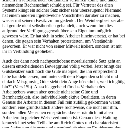
niemandem Rechenschaft schuldig sei. Für Vertreter des alten
Systems klingt ein solcher Satz sicher sehr überzeugend: Niemand
hat einem anderen irgendwelche Vorschriften darüber zu machen,
was er mit seinem Besitz zu tun gedenkt. Der Weinbergbesitzer aber
hat gerade nicht selbstherrlich gehandelt, auch wenn ihm dies
aufgrund der Verfügungsgewalt über sein Eigentum möglich
gewesen wäre. Er hat sich in seine Arbeiter hineinversetzt, er hat bei
denen, die gegen sein Verhalten protestierten, um Verständnis
geworben. Er war nicht von seiner Mitwelt isoliert, sondern ist mit
ihr in Verbindung geblieben.
Auch der dann noch nachgeschobene moralisierende Satz geht an
diesem entscheidenden Beweggrund völlig vorbei. Jetzt bringt der
Gutsbesitzer auch noch die Güte ins Spiel, die ihn entsprechend
habe handeln lassen, und unterstellt dem Fragenden schlicht und
einfach Missgunst:
„
Oder sieht dein Auge böse drein, weil ich gütig
bin?“ (Vers 15b). Ausschlaggebend für das Verhalten des
Arbeitgebers waren aber gerade nicht seine Güte und
Barmherzigkeit, also individuell-subjektive Qualitäten, in deren
Genuss die Arbeiter in diesem Fall rein zufällig gekommen wären,
sondern eine grundsätzlich andere Sichtweise, die nicht nur ihm,
sondern allen Menschen entspräche: dass er nämlich mit allen
Arbeitern in gleicher Weise verbunden ist. Genau diese Haltung
kennzeichnet seine Teilhabe am Reich Gottes und charakterisiert
von Anfang an die erste und ursprünglich einzige Erwiderung des