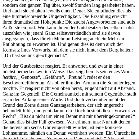
sondern den ganzen Tag über, zwölf Stunden lang gearbeitet haben.
Und auch sie erhalten jeweils einen Denar. Sie empfinden dies als
eine himmelschreiende Ungerechtigkeit. Die Erzählung erreicht
ihren dramatischen Höhepunkt: Die zuerst Angeworbenen sind aufs
Äußerste empört. Wie kann ihnen der Gutsbesitzer denselben Lohn
auszahlen wie jenen! Ganz selbstverständlich sind sie davon
ausgegangen, dass für ein Mehr an Leistung auch ein Mehr an
Entlohnung zu erwarten ist. Und genau dies ist denn auch der
Kernsatz ihres Vorwurfs, mit dem sie nicht hinter dem Berg halten:
„Du hast sie uns gleichgemacht.“
Und der Gutsbesitzer reagiert. Er antwortet, und zwar in einer
höchst bemerkenswerten Weise. Das zeigt bereits sein erstes Wort:
hetáire, „
Genosse“, „Gefährte“, „Freund“, redet er den
Beschwerdeführer an. Als ob er ihm den Arm um die Schulter legen
möchte. Er reagiert nicht von oben herab, er geht nicht auf Abstand.
Ganz im Gegenteil: Die Gemeinsamkeit mit seinem Gegenüber stellt
er an den Anfang seiner Worte. Und doch verkennt er nicht den
Grund des Zorns dieses Ganztagsarbeiters, der sich ungerecht
behandelt fühlt, und geht darauf ein. Doch besteht dieser Vorwurf zu
Recht?
„
Bist du nicht um einen Denar mit mir übereingekommen?
“
Genau dies ist der Fall gewesen. Wir erinnern uns: Nur mit denen,
die bereits um sechs Uhr eingestellt wurden, ist eine konkrete
Lohnsumme, nämlich ein Denar, vereinbart worden. Ein Unrecht ist
ihm nicht geschehen. „So nimm das Deine und geh.“ Aber mit