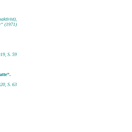
aktivist
),
e“ (1971)
19, S. 59
atte“.
20, S. 63