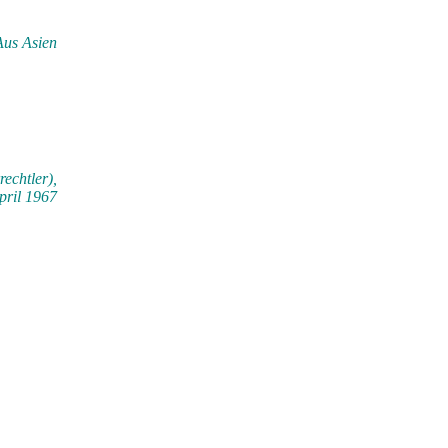
Aus Asien
echtler),
pril 1967