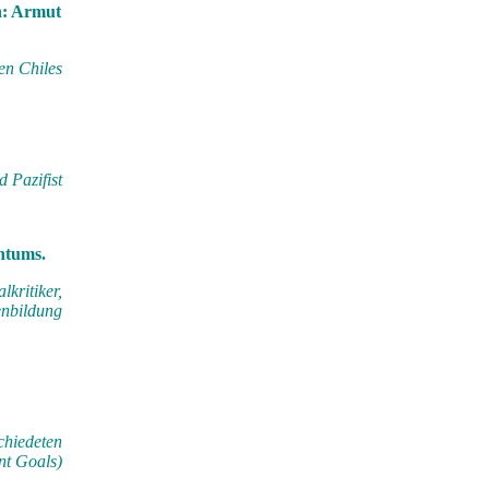
nn: Armut
en Chiles
 Pazifist
htums.
lkritiker,
enbildung
chiedeten
nt Goals)