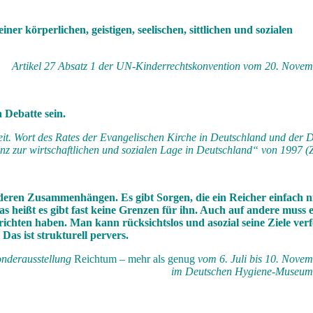
er körperlichen, geistigen, seelischen, sittlichen und sozialen
Artikel 27 Absatz 1 der UN-Kinderrechtskonvention vom 20. Nove
 Debatte sein.
keit. Wort des Rates der Evangelischen Kirche in Deutschland und der 
nz zur wirtschaftlichen und sozialen Lage in Deutschland“ von 1997 (Zi
nderen Zusammenhängen. Es gibt Sorgen, die ein Reicher einfach n
das heißt es gibt fast keine Grenzen für ihn. Auch auf andere muss
ichten haben. Man kann rücksichtslos und asozial seine Ziele ver
Das ist strukturell pervers.
onderausstellung
Reichtum – mehr als genug
vom 6. Juli bis 10. Nove
im Deutschen Hygiene-Museum