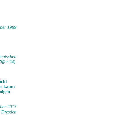
mber 1989
Deutschen
ffer 24).
icht
 er kaum
folgen
mber 2013
 Dresden