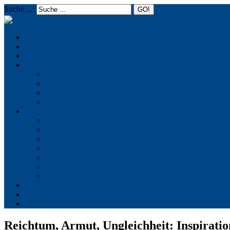
Suche ...:
☰
MENU
Startseite
Aktuelles
Termine
Über uns
Die Initiative
Positionspapier
Texte aus der Initiative
Chronik
Reich Gottes
Basileiologie
Feier des Reiches Gottes
Facetten der Schönheit der Welt
Verletzungen der Welt
Reich Gottes in Geschichte und Gegenwart
Quellen und Zitate
Literatur
Kontakt
Impressum
Datenschutzerklärung
Reichtum, Armut, Ungleichheit: Inspiratio