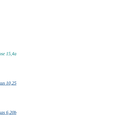
ose 15,4a
us 10,25
kas 6,20b