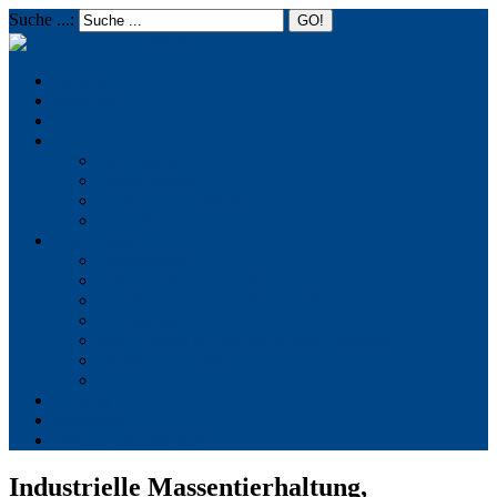
Suche ...:
☰
MENU
Startseite
Aktuelles
Termine
Über uns
Die Initiative
Positionspapier
Texte aus der Initiative
Chronik
Reich Gottes
Basileiologie
Feier des Reiches Gottes
Facetten der Schönheit der Welt
Verletzungen der Welt
Reich Gottes in Geschichte und Gegenwart
Quellen und Zitate
Literatur
Kontakt
Impressum
Datenschutzerklärung
Industrielle Massentierhaltung,