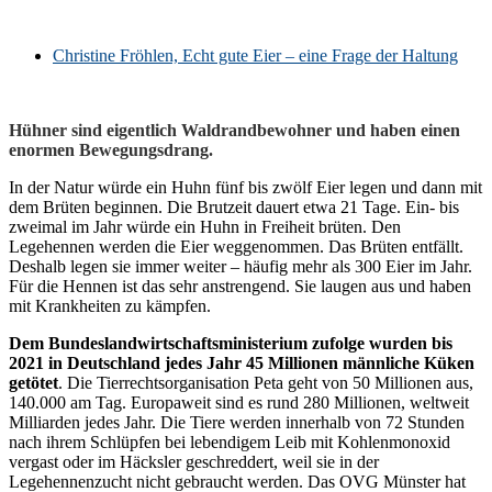
Christine Fröhlen, Echt gute Eier – eine Frage der Haltung
Hühner sind eigentlich Waldrandbewohner und haben einen
enormen Bewegungsdrang.
In der Natur würde ein Huhn fünf bis zwölf Eier legen und dann mit
dem Brüten beginnen. Die Brutzeit dauert etwa 21 Tage. Ein- bis
zweimal im Jahr würde ein Huhn in Freiheit brüten. Den
Legehennen werden die Eier weggenommen. Das Brüten entfällt.
Deshalb legen sie immer weiter – häufig mehr als 300 Eier im Jahr.
Für die Hennen ist das sehr anstrengend. Sie laugen aus und haben
mit Krankheiten zu kämpfen.
Dem Bundeslandwirtschaftsministerium zufolge wurden bis
2021 in Deutschland jedes Jahr 45 Millionen männliche Küken
getötet
. Die Tierrechtsorganisation Peta geht von 50 Millionen aus,
140.000 am Tag. Europaweit sind es rund 280 Millionen, weltweit
Milliarden jedes Jahr. Die Tiere werden innerhalb von 72 Stunden
nach ihrem Schlüpfen bei lebendigem Leib mit Kohlenmonoxid
vergast oder im Häcksler geschreddert, weil sie in der
Legehennenzucht nicht gebraucht werden. Das OVG Münster hat