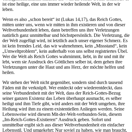
ist eine heilige, eine uns immer wieder heilende Welt, in der wir
leben.
Wenn es also „schon bereit“ ist (Lukas 14,17), das Reich Gottes,
mitten unter uns, wenn wir mitten in ihm existieren und von dieser
Weltverbundenheit leben, dann betreffen uns ihre Verletzungen
natürlich ganz unmittelbar und höchstpersönlich. Die Verletzung, die
der Welt zugefügt wird, ist letztlich auch unser eigener Schmerz. Es
ist kein fremdes Leid, das wir wahrnehmen, kein „Missstand“, kein
„Umweltproblem“, kein außerhalb von uns selbst registriertes Übel.
Wer die Welt als Reich Gottes wahrnimmt, liebt, in ihr und mit ihr
lebt, wem sie Ausdruck des Göttlichen selber ist, dem gehen ihre
Verletzungen unter die Haut und ans Herz, der möchte helfen und
heilen.
Wir stehen der Welt nicht gegenüber, sondern sind durch tausend
Fäden mit ihr verknüpft. Wer entdeckt oder wiederentdeckt, dass
seine Verbundenheit mit der Welt, dass der Reich-Gottes-Bezug
seiner ganzen Existenz das Leben überhaupt ausmacht, es selber
heiligt und ihm Tiefe gibt, wird anders mit der Welt umgehen, ihre
Heilung wird ihm zu einem existentiellen Anliegen werden. Seine
Lebensweise wird diesem Mit-der-Welt-verbunden-Sein, diesem
„Im-Reich-Gottes-Existieren“ Ausdruck geben. Sofort und
unmittelbar ergibt sich aus dieser Weltverbundenheit ein einfacher
Lebensstil. Und umgekehrt: Nur soviel zu haben, wie man braucht,