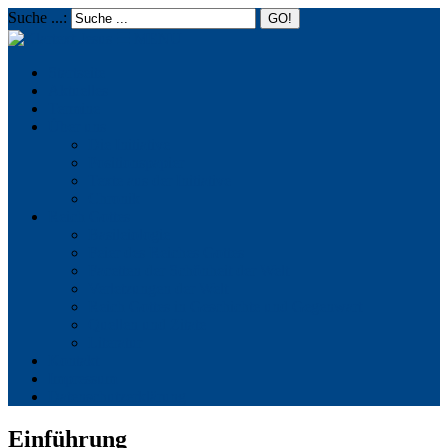
Suche ...:
☰
MENU
Startseite
Aktuelles
Termine
Über uns
Die Initiative
Positionspapier
Texte aus der Initiative
Chronik
Reich Gottes
Basileiologie
Feier des Reiches Gottes
Facetten der Schönheit der Welt
Verletzungen der Welt
Reich Gottes in Geschichte und Gegenwart
Quellen und Zitate
Literatur
Kontakt
Impressum
Datenschutzerklärung
Einführung