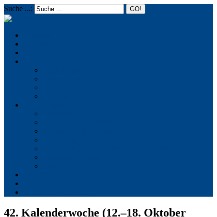
Suche ...:
☰
MENU
Startseite
Aktuelles
Termine
Über uns
Die Initiative
Positionspapier
Texte aus der Initiative
Chronik
Reich Gottes
Basileiologie
Feier des Reiches Gottes
Facetten der Schönheit der Welt
Verletzungen der Welt
Reich Gottes in Geschichte und Gegenwart
Quellen und Zitate
Literatur
Kontakt
Impressum
Datenschutzerklärung
42. Kalenderwoche (12.–18. Oktober