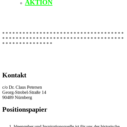
AKTION
* * * * * * * * * * * * * * * * * * * * * * * * * * * * * * * * * * * *
* * * * * * * * * * * * * * * * * * * * * * * * * * * * * * * * * * * *
* * * * * * * * * * * * * * *
Kontakt
c/o Dr. Claus Petersen
Georg-Strobel-Straße 14
90489 Nürnberg
Positionspapier
Ideengeber und Inspirationsquelle ist für uns der historische,