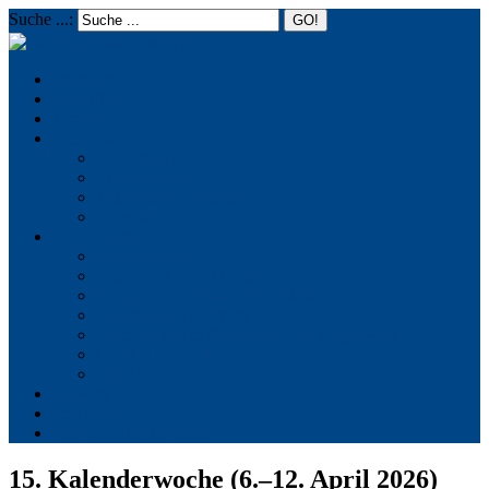
Suche ...:
☰
MENU
Startseite
Aktuelles
Termine
Über uns
Die Initiative
Positionspapier
Texte aus der Initiative
Chronik
Reich Gottes
Basileiologie
Feier des Reiches Gottes
Facetten der Schönheit der Welt
Verletzungen der Welt
Reich Gottes in Geschichte und Gegenwart
Quellen und Zitate
Literatur
Kontakt
Impressum
Datenschutzerklärung
15. Kalenderwoche (6.–12. April 2026)