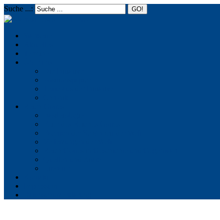
Suche ...:
☰
MENU
Startseite
Aktuelles
Termine
Über uns
Die Initiative
Positionspapier
Texte aus der Initiative
Chronik
Reich Gottes
Basileiologie
Feier des Reiches Gottes
Facetten der Schönheit der Welt
Verletzungen der Welt
Reich Gottes in Geschichte und Gegenwart
Quellen und Zitate
Literatur
Kontakt
Impressum
Datenschutzerklärung