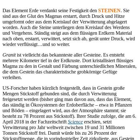
Das Element Erde verdankt seine Festigkeit den
STEINEN
. Sie
sind aus der Glut des Magmas erstarrt, durch Druck und Hitze
umgeformt oder aus dem Kreislauf der Verwitterung abgelagert
worden. Auch die Steine unterliegen dem Kreislauf des Werdens
und Vergehens. Ständig steigt aus dem flüssigen Erdkern Material
nach oben, erstarrt, verwittert, setzt sich ab, gerät unter Druck, wird
wieder verflüssigt…und so weiter.
Granit
ist vielleicht das bekannteste aller Gesteine. Es entsteht
mehrere Kilometer tief in der Erdkruste. Dort kristallisiert flüssiges
Magma zu den in Gestalt und Färbung unterschiedlichen Mineralen,
die dem Gestein das charakteristische grobkörnige Gefüge
verleihen.
US-Forscher haben kürzlich festgestellt, dass in Gestein große
Mengen Stickstoff gebunden sind, die durch Verwitterung
freigesetzt werden (bisher ging man davon aus, dass das Element,
das ständig in Ökosystemen der Erdoberfläche – etwa in Pflanzen
und Böden – eingelagert wird, aus der Atmosphäre stammt; sie
besteht zu 78 Prozent aus Stickstoff). Ihrer Studie zufolge, die am 6.
April 2018 in der Fachzeitschrift
Science
erschien, setzt
Verwitterung pro Jahr weltweit zwischen 19 und 31 Millionen
Tonnen Stickstoff frei. Damit würde bis zu 26 Prozent der
Stickstoffmenge, die in vorindustrieller Zeit zirkulierte, aus Gestein