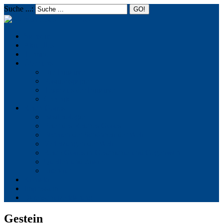
Suche ...:
☰
MENU
Startseite
Aktuelles
Termine
Über uns
Die Initiative
Positionspapier
Texte aus der Initiative
Chronik
Reich Gottes
Basileiologie
Feier des Reiches Gottes
Facetten der Schönheit der Welt
Verletzungen der Welt
Reich Gottes in Geschichte und Gegenwart
Quellen und Zitate
Literatur
Kontakt
Impressum
Datenschutzerklärung
Gestein