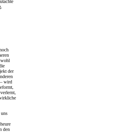
gutachte
g.
 noch
heren
e wohl
die
ekt der
anderen
 – wird
geformt,
verlernt,
wirkliche
 uns
eheure
in den