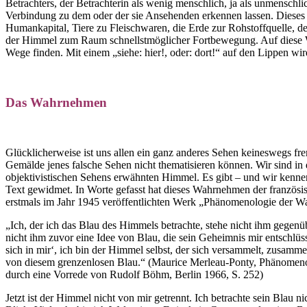
Betrachters, der Betrachterin als wenig menschlich, ja als unmenschli
Verbindung zu dem oder der sie Ansehenden erkennen lassen. Diese
Humankapital, Tiere zu Fleischwaren, die Erde zur Rohstoffquelle, d
der Himmel zum Raum schnellstmöglicher Fortbewegung. Auf diese Weis
Wege finden. Mit einem „siehe: hier!, oder: dort!“ auf den Lippen wird
Das Wahrnehmen
Glücklicherweise ist uns allen ein ganz anderes Sehen keineswegs fre
Gemälde jenes falsche Sehen nicht thematisieren können. Wir sind in
objektivistischen Sehens erwähnten Himmel. Es gibt – und wir kennen 
Text gewidmet. In Worte gefasst hat dieses Wahrnehmen der französ
erstmals im Jahr 1945 veröffentlichten Werk „Phänomenologie der
„Ich, der ich das Blau des Himmels betrachte, stehe nicht ihm gegenübe
nicht ihm zuvor eine Idee von Blau, die sein Geheimnis mir entschlüss
sich in mir‘, ich bin der Himmel selbst, der sich versammelt, zusamm
von diesem grenzenlosen Blau.“ (Maurice Merleau-Ponty, Phänomeno
durch eine Vorrede von Rudolf Böhm, Berlin 1966, S. 252)
Jetzt ist der Himmel nicht von mir getrennt. Ich betrachte sein Blau 