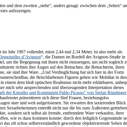
sten und dem zweiten „siehe“, anders gesagt: zwischen dem „Sehen“ u
xtes aufzuzeigen.
m Jahr 1907 vollendet, misst 2,44 mal 2,34 Meter, ist also mehr als
Demoiselles d’Avignon
“, die Damen im Bordell der Avignon-Straße in
itel, um die Begegnung mit ihnen nicht einzuengen, um nicht sogleich 
tituierte richten ihre Augen auf den Betrachter, die Betrachterin, ihren
ne, sie sind ihre Ware. „Und Verdinglichung hat sich hier in der Form
nunterscheidbar, die fleischfarbenen Figuren gehen wie Mobiliar in d
h in einem dem bloß optischen Realismus nicht mehr erklärbaren, unbe
eser mich sehr ansprechenden und überzeugenden Interpretation dieses
tarb der Künstler und Kommunist Pablo Picasso“ von Stefan Ripplinger 
aufenster präsentieren sich diese fünf Frauen, beziehungslos
Augen starr und weit aufgerissenen. Sie erwarten den taxierenden Blick
lten Sexarbeiterinnen entreißt nicht nur die bis zum Äußersten getriebe
te, sondern sich selbst als fremde, entfremdete Ware verkaufen, ihrer
h offen, wie es dazu kommen konnte: durch den lediglich Gegenstände s
vt das oft schon selbstverständlich gewordene objektivierende Sehen d