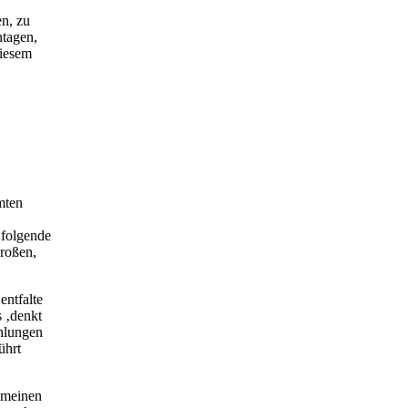
n, zu
ntagen,
diesem
mten
 folgende
roßen,
entfalte
s ‚denkt
chlungen
ührt
h meinen