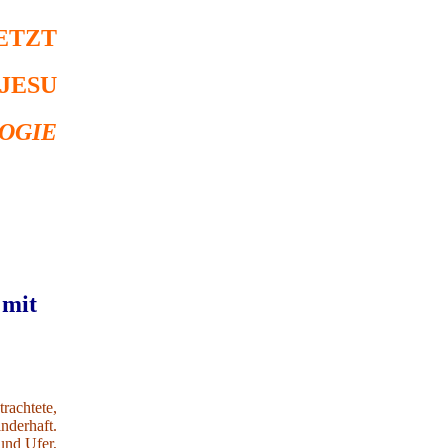
JETZT
 JESU
LOGIE
 mit
rachtete,
nderhaft.
und Ufer,