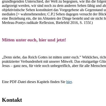
grundlegenden Unterschied, der Welt zu begegnen, wie ihn die folg
aufgezeigt werden, wir sind noch zu dem anderen Sehen fähig und ah
objektivistische Sehen konstituiert das Vorgegebene als Gegenstand un
medialen [= wahrnehmenden; C.P.] Sehen dagegen versucht der Blick n
eine Beziehung ein, die im Abtasten der Dinge besteht und sie nicht 
Merleau-Pontys radikale Reflexion, Bielefeld 2016, S. 155f.)
Mitten unter euch, hier und jetzt!
„Denn siehe, das Reich Gottes ist mitten unter euch.“ Wirkliches, rich
praktizierter Verbundenheit mit unserer Mitwelt. Das einzigartige Glü
Jesus – ganz neu, für viele noch unbegreiflich, aber für alle Menschen
Eine PDF-Datei dieses Kapitels finden Sie
hier
.
Kontakt