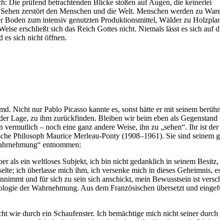
ch: Die prüfend betrachtenden Blicke stoßen auf Augen, die keinerlei
s Sehen zerstört den Menschen und die Welt. Menschen werden zu Ware
er Boden zum intensiv genutzten Produktionsmittel, Wälder zu Holzpla
e erschließt sich das Reich Gottes nicht. Niemals lässt es sich auf 
 es sich nicht öffnen.
md. Nicht nur Pablo Picasso kannte es, sonst hätte er mit seinem berüh
 der Lage, zu ihm zurückfinden. Bleiben wir beim eben als Gegenstand
vermutlich – noch eine ganz andere Weise, ihn zu „sehen“. Ihr ist der
ische Philosoph Maurice Merleau-Ponty (1908–1961). Sie sind seinem g
 Wahrnehmung“ entnommen:
r als ein weltloses Subjekt, ich bin nicht gedanklich in seinem Besitz, 
elte; ich überlasse mich ihm, ich versenke mich in dieses Geheimnis, e
ennimmt und für sich zu sein sich anschickt, mein Bewusstsein ist vers
logie der Wahrnehmung. Aus dem Französischen übersetzt und eingef
nicht wie durch ein Schaufenster. Ich bemächtige mich nicht seiner durc