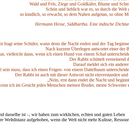
Wald und Fels, Ziege und Goldkäfer, Blume und Schme
Schön und lieblich war es, so durch die Welt 
so kindlich, so erwacht, so dem Nahen aufgetan, so ohne Mi
Hermann Hesse, Siddhartha. Eine indische Dichtu
i fragt seine Schüler, wann denn die Nacht enden und der Tag beginn
Nach kurzem Überlegen antwortet einer der B
n, vielleicht dann, wenn ich einen Hund von einem Schaf unterscheid
Der Rabbi schüttelt verneinend 
Darauf meldet sich ein anderer
ell sein muss, dass ich einen Feigen- von einem Dattelbaum unterscheid
Der Rabbi ist auch mit dieser Antwort nicht einverstanden und 
„Nein, erst dann endet die Nacht und beginnt
enn ich im Gesicht jedes Menschen meinen Bruder, meine Schwester 
und dasselbe ist –, wir haben zum wirklichen, echten und guten Leben
 Weltdistanz aufgehoben, wenn die Welt nicht mehr Kulisse, Ressour