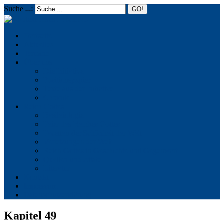
Suche ...:
☰
MENU
Startseite
Aktuelles
Termine
Über uns
Die Initiative
Positionspapier
Texte aus der Initiative
Chronik
Reich Gottes
Basileiologie
Feier des Reiches Gottes
Facetten der Schönheit der Welt
Verletzungen der Welt
Reich Gottes in Geschichte und Gegenwart
Quellen und Zitate
Literatur
Kontakt
Impressum
Datenschutzerklärung
Kapitel 49