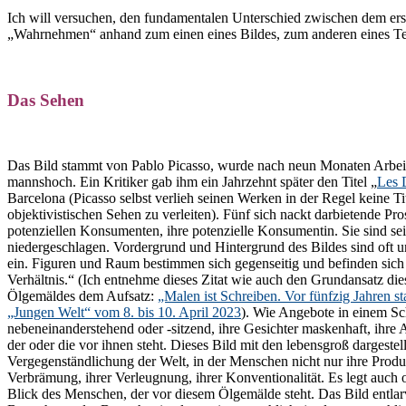
Ich will versuchen, den fundamentalen Unterschied zwischen dem er
„Wahrnehmen“ anhand zum einen eines Bildes, zum anderen eines Te
Das Sehen
Das Bild stammt von Pablo Picasso, wurde nach neun Monaten Arbeit i
mannshoch. Ein Kritiker gab ihm ein Jahrzehnt später den Titel „
Les 
Barcelona (Picasso selbst verlieh seinen Werken in der Regel keine T
objektivistischen Sehen zu verleiten). Fünf sich nackt darbietende Pros
potenziellen Konsumenten, ihre potenzielle Konsumentin. Sie sind sei
niedergeschlagen. Vordergrund und Hintergrund des Bildes sind oft u
ein. Figuren und Raum bestimmen sich gegenseitig und befinden sic
Verhältnis.“ (Ich entnehme dieses Zitat wie auch den Grundansatz di
Ölgemäldes dem Aufsatz:
„Malen ist Schreiben. Vor fünfzig Jahren s
„Jungen Welt“ vom 8. bis 10. April 2023
). Wie Angebote in einem Sch
nebeneinanderstehend oder -sitzend, ihre Gesichter maskenhaft, ihre 
der oder die vor ihnen steht. Dieses Bild mit den lebensgroß dargestel
Vergegenständlichung der Welt, in der Menschen nicht nur ihre Produk
Verbrämung, ihrer Verleugnung, ihrer Konventionalität. Es legt auc
Blick des Menschen, der vor diesem Ölgemälde steht. Das Bild entlar