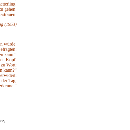
tterling.
zu gehen,
sstrauen.
ng (1953)
en würde.
efragten:
en kann.“
den Kopf.
 zu Wort:
en kann?“
erwidert:
 der Tag,
erkenne.“
ce,