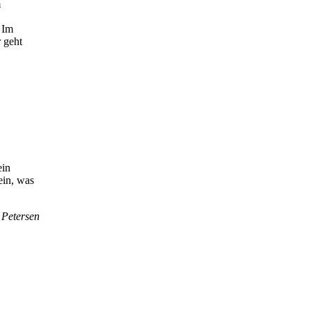
m
. Im
 geht
ein
ein, was
 Petersen