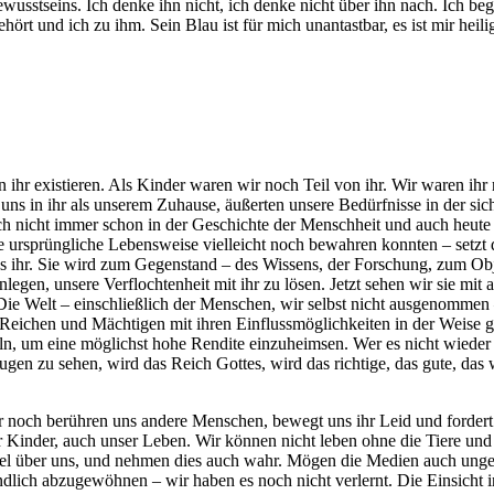
wusstseins. Ich denke ihn nicht, ich denke nicht über ihn nach. Ich be
hört und ich zu ihm. Sein Blau ist für mich unantastbar, es ist mir heili
 ihr existieren. Als Kinder waren wir noch Teil von ihr. Wir waren ihr
ns in ihr als unserem Zuhause, äußerten unsere Bedürfnisse in der sic
lich nicht immer schon in der Geschichte der Menschheit und auch heut
re ursprüngliche Lebensweise vielleicht noch bewahren konnten – setzt 
s ihr. Sie wird zum Gegenstand – des Wissens, der Forschung, zum Obj
legen, unsere Verflochtenheit mit ihr zu lösen. Jetzt sehen wir sie mit 
Die Welt – einschließlich der Menschen, wir selbst nicht ausgenommen
den Reichen und Mächtigen mit ihren Einflussmöglichkeiten in der Weise 
eln, um eine möglichst hohe Rendite einzuheimsen. Wer es nicht wieder 
ugen zu sehen, wird das Reich Gottes, wird das richtige, das gute, das 
 noch berühren uns andere Menschen, bewegt uns ihr Leid und fordert
der Kinder, auch unser Leben. Wir können nicht leben ohne die Tiere und
mel über uns, und nehmen dies auch wahr. Mögen die Medien auch ung
dlich abzugewöhnen – wir haben es noch nicht verlernt. Die Einsicht 