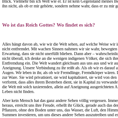
Blick. Vielmehr bin ich Welt wie er. Er ist kein Gegenstand meines Be
ihn nicht, als ob er mir gehörte, sondern nehme wahr, dass er zu mir ge
Wo ist das Reich Gottes? Wo findet es sich?
Alles hängt davon ab, wie wir die Welt sehen, auf welche Weise wir in
nicht entfremdet. Mit wachen Sinnen nahmen wir sie wahr, bewegten u
Erwartung, dass sie nicht unerfüllt blieben. Dann aber – wahrschein
nicht überall, ich denke an die wenigen indigenen Völker, die sich ih
Entfremdung ein. Die Welt wandert gleichsam aus uns aus und wir au
Aneignung. Unsere Verbindung zu ihr reißt ab. Als ob wir es darauf an
Augen. Wir leben in ihr, als ob wir Fremdlinge, Fremdkörper wären. 
zur Ware. Sie wird privatisiert, sie wird kapitalisiert, sie wird von 
verformt, dass alles ihrem Bestreben dient, sie in Kapital zu verwand
die Welt mit solch taxierenden, allein auf Aneignung ausgerichteten A
Leben nicht finden.
Aber kein Mensch hat das ganz andere Sehen völlig vergessen. Immer
heraus, erreicht uns ihre Freude, erhellt ihr Glück, gerade auch das 
Pflanzen, ohne den Boden unter uns, das Wasser, die Luft, den Him
Summen investieren, um uns dieses andere Sehen auszutreiben und en