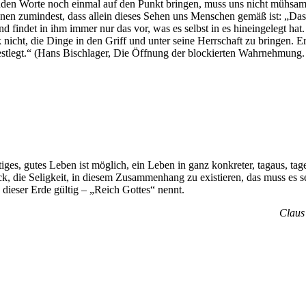
enden Worte noch einmal auf den Punkt bringen, muss uns nicht mühsa
nen zumindest, dass allein dieses Sehen uns Menschen gemäß ist: „Das
d findet in ihm immer nur das vor, was es selbst in es hineingelegt hat
icht, die Dinge in den Griff und unter seine Herrschaft zu bringen. Er
festlegt.“ (Hans Bischlager, Die Öffnung der blockierten Wahrnehmung.
tiges, gutes Leben ist möglich, ein Leben in ganz konkreter, tagaus, tag
ck, die Seligkeit, in diesem Zusammenhang zu existieren, das muss es s
 dieser Erde gültig – „Reich Gottes“ nennt.
Claus