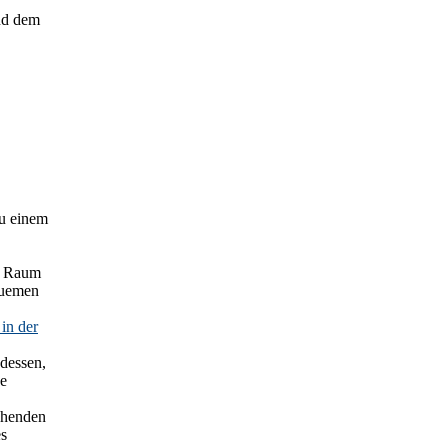
nd dem
zu einem
en Raum
quemen
in der
 dessen,
ne
ehenden
es