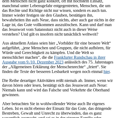
dem Menschen nicht ganz konkret, oft mit höchstem Einsatz,
manchmal unter Lebensgefahr entgegentreten, Menschen, die um
das Rechte und Richtige nicht nur wissen, sondern es auch tun.
Immer wieder festigen sie den Glauben, bestätigen ihn,
bewahrheiten ihn aufs Neue, dass nichts, aber auch gar nichts in der
Lage ist, das Gute vollkommen auszulöschen. Kann und darf man
das Jesuswort vom Satanssturz nicht auch in dieser Weise
verstehen? Und gilt es insofern nicht tatsächlich weltweit?
Aus aktuellem Anlass seien hier „Vorbilder für eine bessere Welt“
aufgeführt, „jene Menschen und Gruppen, die nicht aufhören, für
Würde und Gerechtigkeit zu kämpfen. Und die Welt so
menschlicher machen“, die die
Frankfurter Rundschau in ihrer
Ausgabe vom 9./10. Dezember 2023
anlässlich des 75. Jahrestages
der „Allgemeinen Erklärung der Menschenrechte“ „feiert“. Sie
finden die Texte der besseren Lesbarkeit wegen noch einmal
hier
.
Die Reihe derartiger Aktivitäten reißt niemals ab. Immer, wenn wir
davon hören oder lesen, bestätigt sich das Jesuswort aufs Neue:
Niemals kann und wird das Falsche und Verkehrte die Oberhand
gewinnen.
Aber betrachten Sie in wohlwollender Weise auch Ihr eigenes
Leben. Ist es nicht ebenso der Einsatz für das Gute, das dringende
Bestreben, Gewalt und Unrecht zu überwinden, das es ganz
wesentlich ausmacht, und sei es in der eigenen Familie oder