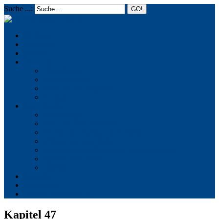
Suche ...:
☰
MENU
Startseite
Aktuelles
Termine
Über uns
Die Initiative
Positionspapier
Texte aus der Initiative
Chronik
Reich Gottes
Basileiologie
Feier des Reiches Gottes
Facetten der Schönheit der Welt
Verletzungen der Welt
Reich Gottes in Geschichte und Gegenwart
Quellen und Zitate
Literatur
Kontakt
Impressum
Datenschutzerklärung
Kapitel 47