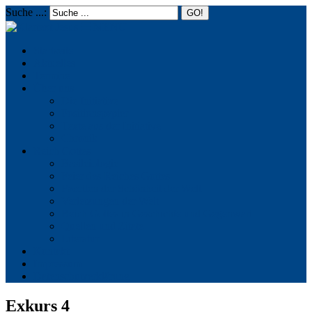
Suche ...:
☰
MENU
Startseite
Aktuelles
Termine
Über uns
Die Initiative
Positionspapier
Texte aus der Initiative
Chronik
Reich Gottes
Basileiologie
Feier des Reiches Gottes
Facetten der Schönheit der Welt
Verletzungen der Welt
Reich Gottes in Geschichte und Gegenwart
Quellen und Zitate
Literatur
Kontakt
Impressum
Datenschutzerklärung
Exkurs 4