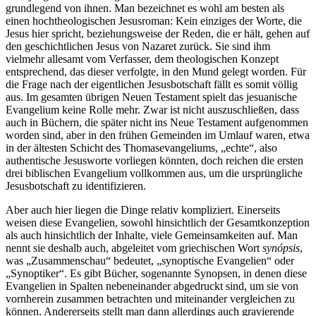
grundlegend von ihnen. Man bezeichnet es wohl am besten als
einen hochtheologischen Jesusroman: Kein einziges der Worte, die
Jesus hier spricht, beziehungsweise der Reden, die er hält, gehen auf
den geschichtlichen Jesus von Nazaret zurück. Sie sind ihm
vielmehr allesamt vom Verfasser, dem theologischen Konzept
entsprechend, das dieser verfolgte, in den Mund gelegt worden. Für
die Frage nach der eigentlichen Jesusbotschaft fällt es somit völlig
aus. Im gesamten übrigen Neuen Testament spielt das jesuanische
Evangelium keine Rolle mehr. Zwar ist nicht auszuschließen, dass
auch in Büchern, die später nicht ins Neue Testament aufgenommen
worden sind, aber in den frühen Gemeinden im Umlauf waren, etwa
in der ältesten Schicht des Thomasevangeliums, „echte“, also
authentische Jesusworte vorliegen könnten, doch reichen die ersten
drei biblischen Evangelium vollkommen aus, um die ursprüngliche
Jesusbotschaft zu identifizieren.
Aber auch hier liegen die Dinge relativ kompliziert. Einerseits
weisen diese Evangelien, sowohl hinsichtlich der Gesamtkonzeption
als auch hinsichtlich der Inhalte, viele Gemeinsamkeiten auf. Man
nennt sie deshalb auch, abgeleitet vom griechischen Wort
synópsis
,
was „Zusammenschau“ bedeutet, „synoptische Evangelien“ oder
„Synoptiker“. Es gibt Bücher, sogenannte Synopsen, in denen diese
Evangelien in Spalten nebeneinander abgedruckt sind, um sie von
vornherein zusammen betrachten und miteinander vergleichen zu
können. Andererseits stellt man dann allerdings auch gravierende