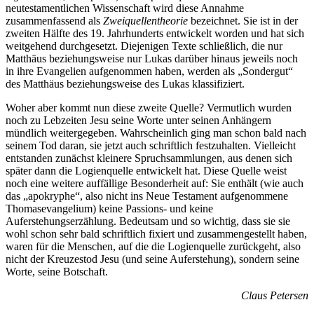
neutestamentlichen Wissenschaft wird diese Annahme
zusammenfassend als
Zweiquellentheorie
bezeichnet. Sie ist in der
zweiten Hälfte des 19. Jahrhunderts entwickelt worden und hat sich
weitgehend durchgesetzt. Diejenigen Texte schließlich, die nur
Matthäus beziehungsweise nur Lukas darüber hinaus jeweils noch
in ihre Evangelien aufgenommen haben, werden als „Sondergut“
des Matthäus beziehungsweise des Lukas klassifiziert.
Woher aber kommt nun diese zweite Quelle? Vermutlich wurden
noch zu Lebzeiten Jesu seine Worte unter seinen Anhängern
mündlich weitergegeben. Wahrscheinlich ging man schon bald nach
seinem Tod daran, sie jetzt auch schriftlich festzuhalten. Vielleicht
entstanden zunächst kleinere Spruchsammlungen, aus denen sich
später dann die Logienquelle entwickelt hat. Diese Quelle weist
noch eine weitere auffällige Besonderheit auf: Sie enthält (wie auch
das „apokryphe“, also nicht ins Neue Testament aufgenommene
Thomasevangelium) keine Passions- und keine
Auferstehungserzählung. Bedeutsam und so wichtig, dass sie sie
wohl schon sehr bald schriftlich fixiert und zusammengestellt haben,
waren für die Menschen, auf die die Logienquelle zurückgeht, also
nicht der Kreuzestod Jesu (und seine Auferstehung), sondern seine
Worte, seine Botschaft.
Claus Petersen