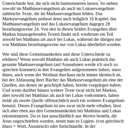
Unterschiede fest, die sich nicht harmonisieren lassen. So stehen
sowohl im Matthäusevangelium als auch im Lukasevangelium
zahlreiche Texte, die im Markusevangelium fehlen. Das
Markusevangelium umfasst denn auch lediglich 16 Kapitel, das
Matthäusevangelium und das Lukasevangelium dagegen 28
beziehungsweise 24. Von den in diesen beiden Evangelien über
Markus hinausgehenden Texten findet sich wiederum ein Teil
sowohl
bei Matthäus
als auch
bei Lukas, während die übrigen
nur
von Matthäus beziehungsweise
nur
von Lukas überliefert werden.
Wie sind diese Gemeinsamkeiten und diese Unterschiede zu
erklären? Wenn sowohl Matthäus als auch Lukas praktisch das
gesamte Markusevangelium (auf Ausnahmen werde ich noch zu
sprechen kommen) in ihre Evangelien aufgenommen haben, muss
ihnen, auch wenn der Wortlaut durchaus nicht immer identisch ist,
bei der Abfassung ihrer Bücher das Markusevangelium als eine der
Quellen, aus denen sie geschöpft haben, bereits vorgelegen haben.
Und wenn darüber hinaus weitere Texte zwar nicht bei Markus,
aber sowohl bei Matthäus als auch bei Lukas vorkommen, haben
beide
als
zweite Quelle
offensichtlich noch ein weiteres Evangelium
benutzt. Dieses Evangelium ist uns zwar nicht mehr erhalten, lässt
sich aber eben aus den Gemeinsamkeiten bei Matthäus und Lukas
rekonstruieren. Da es fast ausschließlich aus
Worten
besteht, die
Jesus zugeschrieben wurden, nennt man es Logien- (von griechisch
lógos
= Wort, Ausspruch) oder Spruchquelle. In der