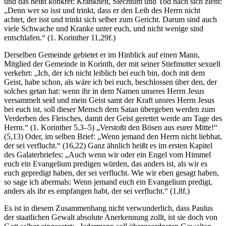
und das heißt konkret: Krankheit, Siechtum und Tod nach sich zieht:
„Denn wer so isst und trinkt, dass er den Leib des Herrn nicht
achtet, der isst und trinkt sich selber zum Gericht. Darum sind auch
viele Schwache und Kranke unter euch, und nicht wenige sind
entschlafen.“ (1. Korinther 11,29f.)
Derselben Gemeinde gebietet er im Hinblick auf einen Mann,
Mitglied der Gemeinde in Korinth, der mit seiner Stiefmutter sexuell
verkehrt: „Ich, der ich nicht leiblich bei euch bin, doch mit dem
Geist, habe schon, als wäre ich bei euch, beschlossen über den, der
solches getan hat: wenn ihr in dem Namen unseres Herrn Jesus
versammelt seid und mein Geist samt der Kraft unsres Herrn Jesus
bei euch ist, soll dieser Mensch dem Satan übergeben werden zum
Verderben des Fleisches, damit der Geist gerettet werde am Tage des
Herrn.“ (1. Korinther 5,3–5) „Verstoßt den Bösen aus eurer Mitte!“
(5,13) Oder, im selben Brief: „Wenn jemand den Herrn nicht liebhat,
der sei verflucht.“ (16,22) Ganz ähnlich heißt es im ersten Kapitel
des Galaterbriefes: „Auch wenn wir oder ein Engel vom Himmel
euch ein Evangelium predigen würden, das anders ist, als wir es
euch gepredigt haben, der sei verflucht. Wie wir eben gesagt haben,
so sage ich abermals: Wenn jemand euch ein Evangelium predigt,
anders als ihr es empfangen habt, der sei verflucht.“ (1,8f.)
Es ist in diesem Zusammenhang nicht verwunderlich, dass Paulus
der staatlichen Gewalt absolute Anerkennung zollt, ist sie doch von