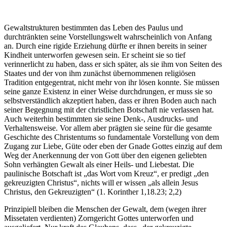
Gewaltstrukturen bestimmten das Leben des Paulus und
durchtränkten seine Vorstellungswelt wahrscheinlich von Anfang
an. Durch eine rigide Erziehung dürfte er ihnen bereits in seiner
Kindheit unterworfen gewesen sein. Er scheint sie so tief
verinnerlicht zu haben, dass er sich später, als sie ihm von Seiten des
Staates und der von ihm zunächst übernommenen religiösen
Tradition entgegentrat, nicht mehr von ihr lösen konnte. Sie müssen
seine ganze Existenz in einer Weise durch­drungen, er muss sie so
selbstverständlich akzeptiert haben, dass er ihren Boden auch nach
seiner Begegnung mit der christlichen Botschaft nie verlassen hat.
Auch weiterhin bestimmten sie seine Denk-, Ausdrucks- und
Verhaltensweise. Vor allem aber prägten sie seine für die gesamte
Geschichte des Christentums so fundamentale Vorstellung von dem
Zugang zur Liebe, Güte oder eben der Gnade Gottes einzig auf dem
Weg der Anerkennung der von Gott über den eigenen geliebten
Sohn verhängten Gewalt als einer Heils- und Liebestat. Die
paulinische Botschaft ist „das Wort vom Kreuz“, er predigt „den
gekreuzigten Christus“, nichts will er wissen „als allein Jesus
Christus, den Gekreuzigten“ (1. Korinther 1,18.23; 2,2)
Prinzipiell bleiben die Menschen der Gewalt, dem (wegen ihrer
Missetaten verdienten) Zorngericht Gottes unterworfen und