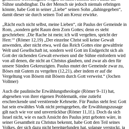
Sühne unabdingbar. Da der Mensch sie jedoch niemals erbringen
könnte, habe Gott in seiner „Liebe“ seinen Sohn „dahingegeben“,
damit dieser sie durch seinen Tod am Kreuz erwirke.
„Rächt euch nicht selbst, meine Lieben“, rät Paulus der Gemeinde in
Rom, „sondern gebt Raum dem Zorn Gottes; denn es steht
geschrieben: ‚Die Rache ist mein; ich will vergelten, spricht der
Herr.‘“ (Römer 12,19) „Der einzelne Christ soll keine Gewalt
anwenden, aber nicht etwa, weil das Reich Gottes eine gewaltfreie
Welt und Gesellschaft ist, sondern weil Gott im Endgericht sich als
Gott der rächenden Gewalt erweisen und die Sühne einfordern wird
von all denen, die nicht an Christus glauben, und zwar als den für
unsere Sünden Gekreuzigten. Paulus mutet der Gemeinde zwar zu,
Böses mit Gutem zu vergelten (12,21), aber indem er auf die
Vergeltung von Bösem mit Bösem durch Gott verweist.“ (Jochen
Vollmer)
Auch die paulinische Erwählungstheologie (Römer 9–11) hat,
abgesehen von ihrer eigenen Problematik, eine zutiefst
erschreckende und verstörende Kehrseite. Für Paulus steht fest: Gott
hat sein erwähltes Volk nicht preisgegeben, die Erwählungszusage
gilt nach wie vor und unverrückbar (Römer 11,1f.). Doch da sich
Israel nicht, wie es nach Ansicht des Paulus jetzt geboten wäre, in
seiner Gesamtheit zu Christus bekennt, habe Gott den Teil seines
Volkes, der sich dazu nicht bereitgefunden hat, solange verstockt, ja