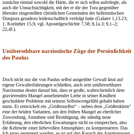
zunächst einmal sowohl die Härte, die er sich selbst auferlegte, als
auch die Unnachsichtigkeit, mit der er die der Tora gegenüber
liberaler eingestellten christlichen Gemeinden der hellenistischen
Diaspora geradezu leidenschaftlich verfolgt hatte (Galater 1,13.23;
1. Korinther 15,9, vgl. Apostelgeschichte 7,58; 8,1a.3; 9,1–2;
22,4f.).
Unübersehbare narzisstische Züge der Persönlichkeit
des Paulus
Doch nicht nur die von Paulus selbst ausgeübte Gewalt lässt auf
eigene Gewalterfahrungen schließen, auch sein unübersehbarer
Narzissmus deutet darauf hin, dass er große, wahrscheinlich dem
gravierenden Mangel annehmender Liebe in seiner Kindheit
geschuldete Probleme mit seinem Selbstwertgefühl gehabt haben
muss. Er entwickelt ein „Größenselbst“ – neben dem „Größenklein“
eine der beiden Varianten, um den frühen Mangel an elterlicher
Zuwendung, Annahme und Bestätigung, die ständig neue
Erfahrung, den elterlichen Erwartungen nicht zu entsprechen, also
die Kehrseite einer liebevollen Atmosphäre, zu kompensieren. Das
Ich muss gesteigert werden, es ist auf den Rausch der Anerkennung,