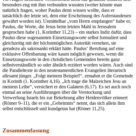
besonders eng mit ihm verbunden wussten (weiter könnte man
natürlich fragen, woher Paulus denn wissen wollte, dass er
tatsächlich der letzte sei, dem eine Erscheinung des Auferstandenen
gewährt worden ist). Unmittelbar „vom Herrn empfangen“ habe er,
Paulus, die Worte, die Jesus beim letzten Mahl in Jerusalem
gesprochen habe (1. Korinther 11,23) – ein starkes Indiz dafür, dass
Paulus diese sogenannten Einsetzungsworte selbst formuliert und
gleichzeitig mit der höchstmöglichen Autorität versehen, sie
geradezu als sakrosankt erklärt hätte. Paulus‘ Berufung auf eine
exklusive Offenbarung wäre kaum möglich gewesen, wenn die
Einsetzungsworte in den christlichen Gemeinden bereits ganz
selbstverständlich so oder ähnlich rezitiert worden wären. Auch sind
die Paralleltexte in den neutestamentlichen Evangelien literarisch
allesamt jünger. „Folgt meinem Beispiel!“, ermahnt er die Gemeinde
in Korinth (1. Korinther 4,16). „Ich trage die Malzeichen Jesu an
meinem Leibe“, versichert er den Galatern (6,17). Es sei auch noch
einmal an seine Ausführungen über die Verstockung und
Verwerfung Israels bis zur Bekehrung aller Heidenvölker erinnert
(Römer 9–11), die er ein „Geheimnis“ nennt, das sich allein ihm
selbst entschlüsselt und kundgetan hat (Römer 11,25).
Zusammenfassung