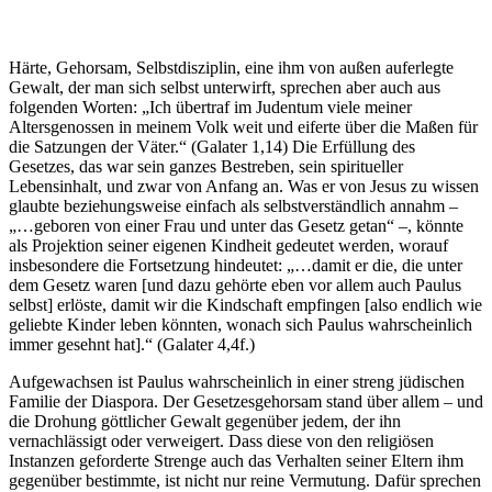
Härte, Gehorsam, Selbstdisziplin, eine ihm von außen auferlegte
Gewalt, der man sich selbst unterwirft, sprechen aber auch aus
folgenden Worten: „Ich übertraf im Judentum viele meiner
Altersgenossen in meinem Volk weit und eiferte über die Maßen für
die Satzungen der Väter.“ (Galater 1,14) Die Erfüllung des
Gesetzes, das war sein ganzes Bestreben, sein spiritueller
Lebensinhalt, und zwar von Anfang an. Was er von Jesus zu wissen
glaubte beziehungsweise einfach als selbstverständlich annahm –
„…geboren von einer Frau und unter das Gesetz getan“ –, könnte
als Projektion seiner eigenen Kindheit gedeutet werden, worauf
insbesondere die Fortsetzung hindeutet: „…damit er die, die unter
dem Gesetz waren [und dazu gehörte eben vor allem auch Paulus
selbst] erlöste, damit wir die Kindschaft empfingen [also endlich wie
geliebte Kinder leben könnten, wonach sich Paulus wahrscheinlich
immer gesehnt hat].“ (Galater 4,4f.)
Aufgewachsen ist Paulus wahrscheinlich in einer streng jüdischen
Familie der Diaspora. Der Gesetzesgehorsam stand über allem – und
die Drohung göttlicher Gewalt gegenüber jedem, der ihn
vernachlässigt oder verweigert. Dass diese von den religiösen
Instanzen geforderte Strenge auch das Verhalten seiner Eltern ihm
gegenüber bestimmte, ist nicht nur reine Vermutung. Dafür sprechen