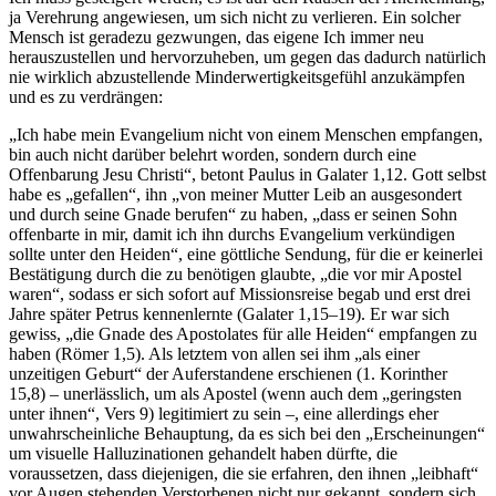
ja Verehrung angewiesen, um sich nicht zu verlieren. Ein solcher
Mensch ist geradezu gezwungen, das eigene Ich immer neu
herauszustellen und hervorzuheben, um gegen das dadurch natürlich
nie wirklich abzustellende Minderwertigkeitsgefühl anzukämpfen
und es zu verdrängen:
„Ich habe mein Evangelium nicht von einem Menschen empfangen,
bin auch nicht darüber belehrt worden, sondern durch eine
Offenbarung Jesu Christi“, betont Paulus in Galater 1,12. Gott selbst
habe es „gefallen“, ihn „von meiner Mutter Leib an ausgesondert
und durch seine Gnade berufen“ zu haben, „dass er seinen Sohn
offenbarte in mir, damit ich ihn durchs Evangelium verkündigen
sollte unter den Heiden“, eine göttliche Sendung, für die er keinerlei
Bestätigung durch die zu benötigen glaubte, „die vor mir Apostel
waren“, sodass er sich sofort auf Missionsreise begab und erst drei
Jahre später Petrus kennenlernte (Galater 1,15–19). Er war sich
gewiss, „die Gnade des Apostolates für alle Heiden“ empfangen zu
haben (Römer 1,5). Als letztem von allen sei ihm „als einer
unzeitigen Geburt“ der Auferstandene erschienen (1. Korinther
15,8) – unerlässlich, um als Apostel (wenn auch dem „geringsten
unter ihnen“, Vers 9) legitimiert zu sein –, eine allerdings eher
unwahrscheinliche Behauptung, da es sich bei den „Erscheinungen“
um visuelle Halluzinationen gehandelt haben dürfte, die
voraussetzen, dass diejenigen, die sie erfahren, den ihnen „leibhaft“
vor Augen stehenden Verstorbenen nicht nur gekannt, sondern sich