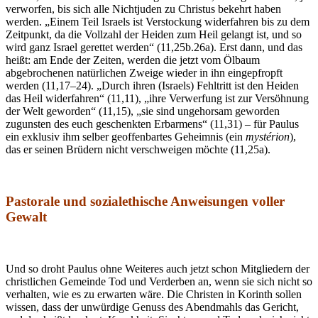
verworfen, bis sich alle Nichtjuden zu Christus bekehrt haben
werden. „Einem Teil Israels ist Verstockung widerfahren bis zu dem
Zeitpunkt, da die Vollzahl der Heiden zum Heil gelangt ist, und so
wird ganz Israel gerettet werden“ (11,25b.26a). Erst dann, und das
heißt: am Ende der Zeiten, werden die jetzt vom Ölbaum
abgebrochenen natürlichen Zweige wieder in ihn eingepfropft
werden (11,17–24). „Durch ihren (Israels) Fehltritt ist den Heiden
das Heil widerfahren“ (11,11), „ihre Verwerfung ist zur Versöhnung
der Welt geworden“ (11,15), „sie sind ungehorsam geworden
zugunsten des euch geschenkten Erbarmens“ (11,31) – für Paulus
ein exklusiv ihm selber geoffenbartes Geheimnis (ein
mystérion
),
das er seinen Brüdern nicht verschweigen möchte (11,25a).
Pastorale und sozialethische Anweisungen voller
Gewalt
Und so droht Paulus ohne Weiteres auch jetzt schon Mitgliedern der
christlichen Gemeinde Tod und Verderben an, wenn sie sich nicht so
verhalten, wie es zu erwarten wäre. Die Christen in Korinth sollen
wissen, dass der unwürdige Genuss des Abendmahls das Gericht,