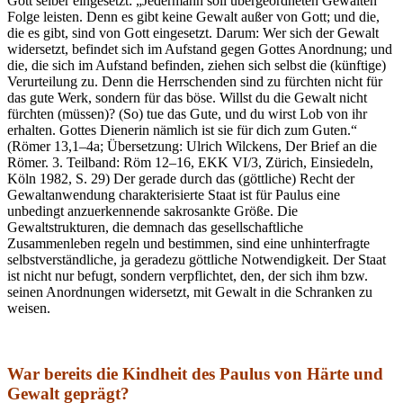
Gott selber eingesetzt: „Jedermann soll übergeordneten Gewalten
Folge leisten. Denn es gibt keine Gewalt außer von Gott; und die,
die es gibt, sind von Gott eingesetzt. Darum: Wer sich der Gewalt
widersetzt, befindet sich im Aufstand gegen Gottes Anord­nung; und
die, die sich im Aufstand befinden, ziehen sich selbst die (künftige)
Verurteilung zu. Denn die Herrschenden sind zu fürchten nicht für
das gute Werk, sondern für das böse. Willst du die Gewalt nicht
fürchten (müssen)? (So) tue das Gute, und du wirst Lob von ihr
erhalten. Gottes Dienerin nämlich ist sie für dich zum Guten.“
(Römer 13,1–4a; Übersetzung: Ulrich Wilckens, Der Brief an die
Römer. 3. Teilband: Röm 12–16, EKK VI/3, Zürich, Einsiedeln,
Köln 1982, S. 29) Der gerade durch das (göttliche) Recht der
Gewaltanwendung charakterisierte Staat ist für Paulus eine
unbedingt anzuerkennende sakrosankte Größe. Die
Gewaltstrukturen, die demnach das gesellschaftliche
Zusammenleben regeln und bestimmen, sind eine unhinterfragte
selbstverständliche, ja geradezu göttliche Notwendigkeit. Der Staat
ist nicht nur befugt, sondern verpflichtet, den, der sich ihm bzw.
seinen Anordnungen widersetzt, mit Gewalt in die Schranken zu
weisen.
War bereits die Kindheit des Paulus von Härte und
Gewalt geprägt?