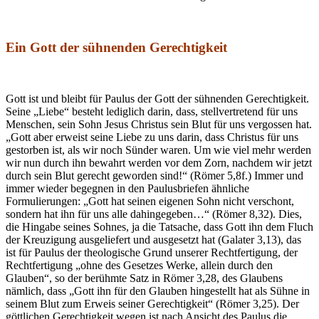
Ein Gott der sühnenden Gerechtigkeit
Gott ist und bleibt für Paulus der Gott der sühnenden Gerechtigkeit.
Seine „Liebe“ besteht lediglich darin, dass, stellvertretend für uns
Menschen, sein Sohn Jesus Christus sein Blut für uns vergossen hat.
„Gott aber erweist seine Liebe zu uns darin, dass Christus für uns
gestorben ist, als wir noch Sünder waren. Um wie viel mehr werden
wir nun durch ihn bewahrt werden vor dem Zorn, nachdem wir jetzt
durch sein Blut gerecht geworden sind!“ (Römer 5,8f.) Immer und
immer wieder begegnen in den Paulusbriefen ähnliche
Formulierungen: „Gott hat seinen eigenen Sohn nicht verschont,
sondern hat ihn für uns alle dahingegeben…“ (Römer 8,32). Dies,
die Hingabe seines Sohnes, ja die Tatsache, dass Gott ihn dem Fluch
der Kreuzigung ausgeliefert und ausgesetzt hat (Galater 3,13), das
ist für Paulus der theologische Grund unserer Rechtfertigung, der
Rechtfertigung „ohne des Gesetzes Werke, allein durch den
Glauben“, so der berühmte Satz in Römer 3,28, des Glaubens
nämlich, dass „Gott ihn für den Glauben hingestellt hat als Sühne in
seinem Blut zum Erweis seiner Gerechtigkeit“ (Römer 3,25). Der
göttlichen Gerechtigkeit wegen ist nach Ansicht des Paulus die