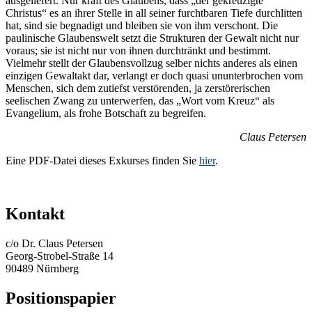
ausgeliefert. Nur kraft des Glaubens, dass „der gekreuzigte
Christus“ es an ihrer Stelle in all seiner furchtbaren Tiefe durchlitten
hat, sind sie begnadigt und bleiben sie von ihm verschont. Die
paulinische Glaubenswelt setzt die Strukturen der Gewalt nicht nur
voraus; sie ist nicht nur von ihnen durchtränkt und bestimmt.
Vielmehr stellt der Glaubensvollzug selber nichts anderes als einen
einzigen Gewaltakt dar, verlangt er doch quasi ununterbrochen vom
Menschen, sich dem zutiefst verstörenden, ja zerstörerischen
seelischen Zwang zu unterwerfen, das „Wort vom Kreuz“ als
Evangelium, als frohe Botschaft zu begreifen.
Claus Petersen
Eine PDF-Datei dieses Exkurses finden Sie
hier
.
Kontakt
c/o Dr. Claus Petersen
Georg-Strobel-Straße 14
90489 Nürnberg
Positionspapier