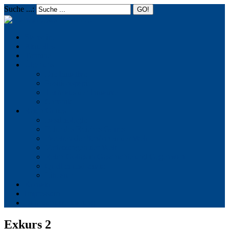
Suche ...:
☰
MENU
Startseite
Aktuelles
Termine
Über uns
Die Initiative
Positionspapier
Texte aus der Initiative
Chronik
Reich Gottes
Basileiologie
Feier des Reiches Gottes
Facetten der Schönheit der Welt
Verletzungen der Welt
Reich Gottes in Geschichte und Gegenwart
Quellen und Zitate
Literatur
Kontakt
Impressum
Datenschutzerklärung
Exkurs 2