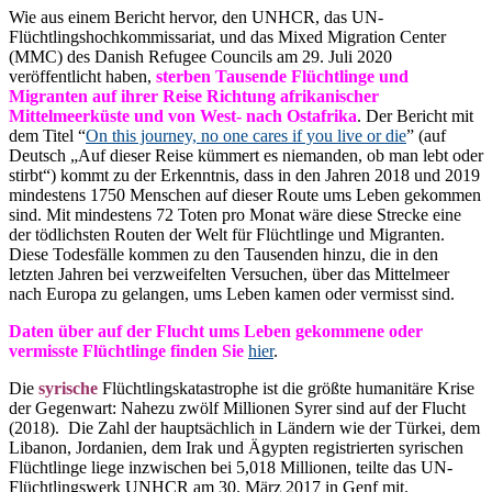
Wie aus einem Bericht hervor, den UNHCR, das UN-
Flüchtlingshochkommissariat, und das Mixed Migration Center
(MMC) des Danish Refugee Councils am 29. Juli 2020
veröffentlicht haben,
sterben Tausende Flüchtlinge und
Migranten auf ihrer Reise Richtung afrikanischer
Mittelmeerküste und von West- nach Ostafrika
. Der Bericht mit
dem Titel “
On this journey, no one cares if you live or die
” (auf
Deutsch „Auf dieser Reise kümmert es niemanden, ob man lebt oder
stirbt“) kommt zu der Erkenntnis, dass in den Jahren 2018 und 2019
mindestens 1750 Menschen auf dieser Route ums Leben gekommen
sind. Mit mindestens 72 Toten pro Monat wäre diese Strecke eine
der tödlichsten Routen der Welt für Flüchtlinge und Migranten.
Diese Todesfälle kommen zu den Tausenden hinzu, die in den
letzten Jahren bei verzweifelten Versuchen, über das Mittelmeer
nach Europa zu gelangen, ums Leben kamen oder vermisst sind.
Daten über auf der Flucht ums Leben gekommene oder
vermisste Flüchtlinge finden Sie
hier
.
Die
syrische
Flüchtlingskatastrophe ist die größte humanitäre Krise
der Gegenwart: Nahezu zwölf Millionen Syrer sind auf der Flucht
(2018). Die Zahl der hauptsächlich in Ländern wie der Türkei, dem
Libanon, Jordanien, dem Irak und Ägypten registrierten syrischen
Flüchtlinge liege inzwischen bei 5,018 Millionen, teilte das UN-
Flüchtlingswerk UNHCR am 30. März 2017 in Genf mit.