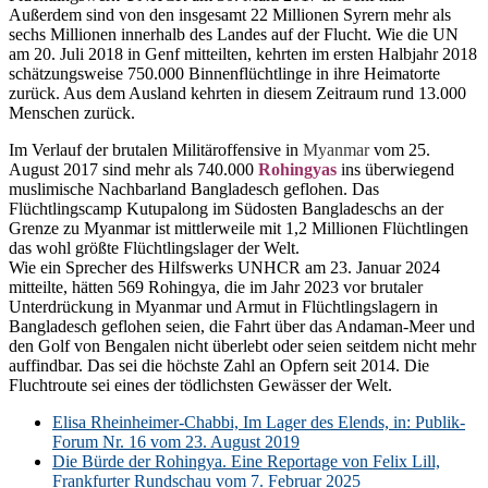
Außerdem sind von den insgesamt 22 Millionen Syrern mehr als
sechs Millionen innerhalb des Landes auf der Flucht. Wie die UN
am 20. Juli 2018 in Genf mitteilten, kehrten im ersten Halbjahr 2018
schätzungsweise 750.000 Binnenflüchtlinge in ihre Heimatorte
zurück. Aus dem Ausland kehrten in diesem Zeitraum rund 13.000
Menschen zurück.
Im Verlauf der brutalen Militäroffensive in
Myanmar
vom 25.
August 2017 sind mehr als 740.000
Rohingyas
ins überwiegend
muslimische Nachbarland Bangladesch geflohen. Das
Flüchtlingscamp Kutupalong im Südosten Bangladeschs an der
Grenze zu Myanmar ist mittlerweile mit 1,2 Millionen Flüchtlingen
das wohl größte Flüchtlingslager der Welt.
Wie ein Sprecher des Hilfswerks UNHCR am 23. Januar 2024
mitteilte, hätten 569 Rohingya, die im Jahr 2023 vor brutaler
Unterdrückung in Myanmar und Armut in Flüchtlingslagern in
Bangladesch geflohen seien, die Fahrt über das Andaman-Meer und
den Golf von Bengalen nicht überlebt oder seien seitdem nicht mehr
auffindbar. Das sei die höchste Zahl an Opfern seit 2014. Die
Fluchtroute sei eines der tödlichsten Gewässer der Welt.
Elisa Rheinheimer-Chabbi, Im Lager des Elends, in: Publik-
Forum Nr. 16 vom 23. August 2019
Die Bürde der Rohingya. Eine Reportage von Felix Lill,
Frankfurter Rundschau vom 7. Februar 2025