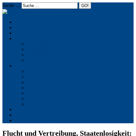
Suche ...:
☰
MENU
Startseite
Aktuelles
Termine
Über uns
Die Initiative
Positionspapier
Texte aus der Initiative
Chronik
Reich Gottes
Basileiologie
Feier des Reiches Gottes
Facetten der Schönheit der Welt
Verletzungen der Welt
Reich Gottes in Geschichte und Gegenwart
Quellen und Zitate
Literatur
Kontakt
Impressum
Datenschutzerklärung
Flucht und Vertreibung, Staatenlosigkeit: