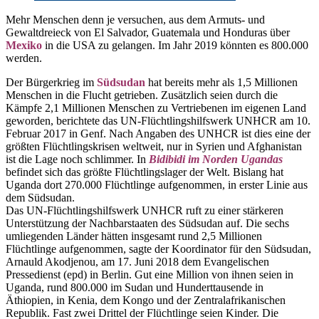
Mehr Menschen denn je versuchen, aus dem Armuts- und
Gewaltdreieck von El Salvador, Guatemala und Honduras über
Mexiko
in die USA zu gelangen. Im Jahr 2019 könnten es 800.000
werden.
Der Bürgerkrieg im
Südsudan
hat bereits mehr als 1,5 Millionen
Menschen in die Flucht getrieben. Zusätzlich seien durch die
Kämpfe 2,1 Millionen Menschen zu Vertriebenen im eigenen Land
geworden, berichtete das UN-Flüchtlingshilfswerk UNHCR am 10.
Februar 2017 in Genf. Nach Angaben des UNHCR ist dies eine der
größten Flüchtlingskrisen weltweit, nur in Syrien und Afghanistan
ist die Lage noch schlimmer. In
Bidibidi im Norden Ugandas
befindet sich das größte Flüchtlingslager der Welt. Bislang hat
Uganda dort 270.000 Flüchtlinge aufgenommen, in erster Linie aus
dem Südsudan.
Das UN-Flüchtlingshilfswerk UNHCR ruft zu einer stärkeren
Unterstützung der Nachbarstaaten des Südsudan auf. Die sechs
umliegenden Länder hätten insgesamt rund 2,5 Millionen
Flüchtlinge aufgenommen, sagte der Koordinator für den Südsudan,
Arnauld Akodjenou, am 17. Juni 2018 dem Evangelischen
Pressedienst (epd) in Berlin. Gut eine Million von ihnen seien in
Uganda, rund 800.000 im Sudan und Hunderttausende in
Äthiopien, in Kenia, dem Kongo und der Zentralafrikanischen
Republik. Fast zwei Drittel der Flüchtlinge seien Kinder. Die