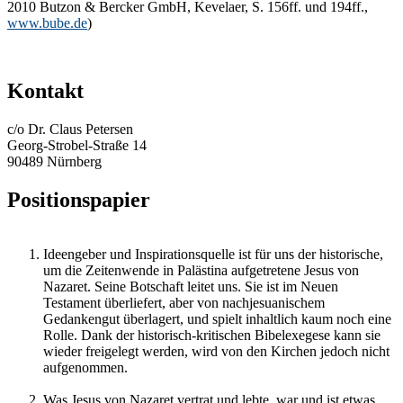
2010 Butzon & Bercker GmbH, Kevelaer, S. 156ff. und 194ff.,
www.bube.de
)
Kontakt
c/o Dr. Claus Petersen
Georg-Strobel-Straße 14
90489 Nürnberg
Positionspapier
Ideengeber und Inspirationsquelle ist für uns der historische,
um die Zeitenwende in Palästina aufgetretene Jesus von
Nazaret. Seine Botschaft leitet uns. Sie ist im Neuen
Testament überliefert, aber von nachjesuanischem
Gedankengut überlagert, und spielt inhaltlich kaum noch eine
Rolle. Dank der historisch-kritischen Bibelexegese kann sie
wieder freigelegt werden, wird von den Kirchen jedoch nicht
aufgenommen.
Was Jesus von Nazaret vertrat und lebte, war und ist etwas