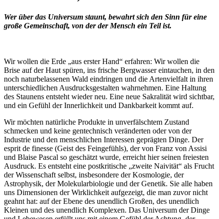
Wer über das Universum staunt, bewahrt sich den Sinn für eine
große Gemeinschaft, von der der Mensch ein Teil ist.
Wir wollen die Erde „aus erster Hand“ erfahren: Wir wollen die
Brise auf der Haut spüren, ins frische Bergwasser eintauchen, in den
noch naturbelassenen Wald eindringen und die Artenvielfalt in ihren
unterschiedlichen Ausdrucksgestalten wahrnehmen. Eine Haltung
des Staunens entsteht wieder neu. Eine neue Sakralität wird sichtbar,
und ein Gefühl der Innerlichkeit und Dankbarkeit kommt auf.
Wir möchten natürliche Produkte in unverfälschtem Zustand
schmecken und keine gentechnisch veränderten oder von der
Industrie und den menschlichen Interessen geprägten Dinge. Der
esprit de finesse (Geist des Feingefühls), der von Franz von Assisi
und Blaise Pascal so geschätzt wurde, erreicht hier seinen freiesten
Ausdruck. Es entsteht eine postkritische „zweite Naivität“ als Frucht
der Wissenschaft selbst, insbesondere der Kosmologie, der
Astrophysik, der Molekularbiologie und der Genetik. Sie alle haben
uns Dimensionen der Wirklichkeit aufgezeigt, die man zuvor nicht
geahnt hat: auf der Ebene des unendlich Großen, des unendlich
Kleinen und des unendlich Komplexen. Das Universum der Dinge
und Lebewesen erfüllt uns mit einem Gefühl der Achtung, der