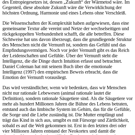
des Entropiegesetzes ist, dessen „Zukunft“ der Wärmetod wäre. Im
Gegenteil, diese absolute Zukunft wäre die Verwirklichung der
höchsten Ordnung, Harmonie und eines Lebens ohne Verschleiß.
Die Wissenschaften der Komplexität haben aufgewiesen, dass eine
gemeinsame Textur alle vereint und Netze der wechselseitigen und
rückgekoppelten Verbundenheit schafft, die alle betreffen. Diese
Sichtweise hat uns davon überzeugt, dass die grundlegende Struktur
des Menschen nicht die Vernunft ist, sondern das Gefühl und das
Empfindungsvermögen. Noch vor jeder Vernunft gibt es das Reich
der Leidenschaften und Gefühle. Über der Vernunft steht die
Intelligenz, die die Dinge durch Intuition erfasst und betrachtet.
Daniel Coleman hat mit seinem Buch über die emotionale
Intelligenz (1997) den empirischen Beweis erbracht, dass die
Emotion der Vernunft vorausliegt.
Das wird verständlicher, wenn wir bedenken, dass wir Menschen
nicht nur rationale Lebewesen (animal rationale lautet die
Definition), sondern rationale Säugetiere sind. Als die Säugetiere vor
mehr als hundert Millionen Jahren die Bühne des Lebens betraten,
entstand auch das limbische System im Gehirn, das für die Gefühle,
die Sorge und die Liebe zuständig ist. Die Mutter empfängt und
trägt das Kind in sich aus, umgibt es mit Fürsorge und Zärtlichkeit,
sobald es auf die Welt gekommen ist. Erst in den letzten drei oder
vier Millionen Jahren entstand der Neokortex und damit die