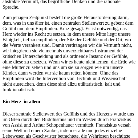
abstrakte Vernunft, das begriffliche Denken und die rationale
Sprache.
Zum jetzigen Zeitpunkt besteht die große Herausforderung darin,
dem, was in uns älter ist, einen zentralen Stellenwert zu geben: dem
Gefühl und dem Empfinden. Kurz gesagt: Es ist notwendig, das
Herz wieder ins Recht zu setzen, in dem unsere Mitte liegt: unsere
Fähigkeit, tief zu empfinden, der Sitz der Gefühle und der Ort, wo
die Werte verankert sind. Damit verdrängen wir die Vernunft nicht,
wir integrieren sie vielmehr als unverzichtbares Instrument der
kritischen Unterscheidung und als ordnende Instanz der Gefühle,
ohne diese zu ersetzen. Wenn wir es heute nicht lernen, die Erde wie
eine Mutter zu sehen und uns um sie zu sorgen wie um unsere
Kinder, dann werden wir sie kaum retten können. Ohne das
Empfinden wird die Intervention von Technik und Wissenschaft
nicht ausreichen, denn diese sind allzu utilitaristisch, kalt und
funktionalistisch.
Ein Herz in allem
Dieser zentrale Stellenwert des Gefühls und des Herzens wurde uns
im Osten durch den Buddhismus und im Westen durch Franziskus
von Assisi und Arthur Schopenhauer vermittelt. Franziskus versah
seine Welt mit einem Zauber, indem er alle und jedes einzelne
Lebewesen als Geschwister betrachtete, die Wehrlosen beschützte