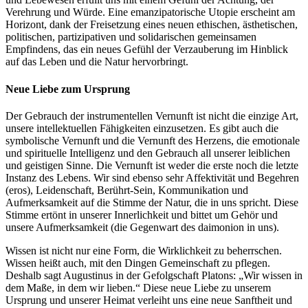
Verehrung und Würde. Eine emanzipatorische Utopie erscheint am
Horizont, dank der Freisetzung eines neuen ethischen, ästhetischen,
politischen, partizipativen und solidarischen gemeinsamen
Empfindens, das ein neues Gefühl der Verzauberung im Hinblick
auf das Leben und die Natur hervorbringt.
Neue Liebe zum Ursprung
Der Gebrauch der instrumentellen Vernunft ist nicht die einzige Art,
unsere intellektuellen Fähigkeiten einzusetzen. Es gibt auch die
symbolische Vernunft und die Vernunft des Herzens, die emotionale
und spirituelle Intelligenz und den Gebrauch all unserer leiblichen
und geistigen Sinne. Die Vernunft ist weder die erste noch die letzte
Instanz des Lebens. Wir sind ebenso sehr Affektivität und Begehren
(eros), Leidenschaft, Berührt-Sein, Kommunikation und
Aufmerksamkeit auf die Stimme der Natur, die in uns spricht. Diese
Stimme ertönt in unserer Innerlichkeit und bittet um Gehör und
unsere Aufmerksamkeit (die Gegenwart des daimonion in uns).
Wissen ist nicht nur eine Form, die Wirklichkeit zu beherrschen.
Wissen heißt auch, mit den Dingen Gemeinschaft zu pflegen.
Deshalb sagt Augustinus in der Gefolgschaft Platons: „Wir wissen in
dem Maße, in dem wir lieben.“ Diese neue Liebe zu unserem
Ursprung und unserer Heimat verleiht uns eine neue Sanftheit und