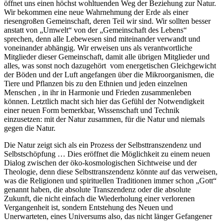
öffnet uns einen höchst wohltuenden Weg der Beziehung zur Natur.
Wir bekommen eine neue Wahrnehmung der Erde als einer
riesengroßen Gemeinschaft, deren Teil wir sind. Wir sollten besser
anstatt von „Umwelt“ von der „Gemeinschaft des Lebens“
sprechen, denn alle Lebewesen sind miteinander verwandt und
voneinander abhängig. Wir erweisen uns als verantwortliche
Mitglieder dieser Gemeinschaft, damit alle übrigen Mitglieder und
alles, was sonst noch dazugehört vom energetischen Gleichgewicht
der Böden und der Luft angefangen über die Mikroorganismen, die
Tiere und Pflanzen bis zu den Ethnien und jeden einzelnen
Menschen , in ihr in Harmonie und Frieden zusammenleben
können. Letztlich macht sich hier das Gefühl der Notwendigkeit
einer neuen Form bemerkbar, Wissenschaft und Technik
einzusetzen: mit der Natur zusammen, für die Natur und niemals
gegen die Natur.
Die Natur zeigt sich als ein Prozess der Selbsttranszendenz und
Selbstschöpfung … Dies eröffnet die Möglichkeit zu einem neuen
Dialog zwischen der öko-kosmologischen Sichtweise und der
Theologie, denn diese Selbsttranszendenz könnte auf das verweisen,
was die Religionen und spirituellen Traditionen immer schon „Gott“
genannt haben, die absolute Transzendenz oder die absolute
Zukunft, die nicht einfach die Wiederholung einer verlorenen
Vergangenheit ist, sondern Entstehung des Neuen und
Unerwarteten, eines Universums also, das nicht länger Gefangener