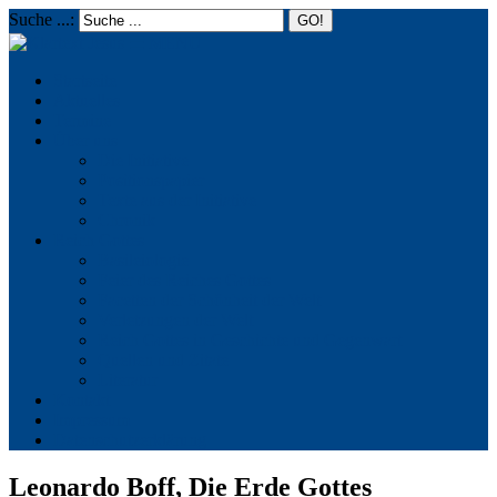
Suche ...:
☰
MENU
Startseite
Aktuelles
Termine
Über uns
Die Initiative
Positionspapier
Texte aus der Initiative
Chronik
Reich Gottes
Basileiologie
Feier des Reiches Gottes
Facetten der Schönheit der Welt
Verletzungen der Welt
Reich Gottes in Geschichte und Gegenwart
Quellen und Zitate
Literatur
Kontakt
Impressum
Datenschutzerklärung
Leonardo Boff, Die Erde Gottes