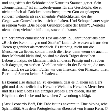
und angesichts der Schönheit der Natur ins Staunen geriet. Sein
„Sonnengesang“ ist ein Lobeshymnus für alle Geschöpfe, die er
nicht einfach als Brücken betrachtete, um zu Gott zu gelangen,
sondern vielmehr als sakramentale Wirklichkeiten, die die
Gegenwart Gottes bereits in sich enthalten. Und Schopenhauer sagte
in seinem Werk „Die beiden Grundprobleme der Ethik“: „Verletze
niemanden; vielmehr hilf allen, soweit du kannst.“
Ein berühmter chinesischer Text aus dem 15. Jahrhundert aus dem
„Buch der Belohnungen und Strafen“ lautet: „Erweisen wir uns den
Tieren gegenüber als menschlich. Es ist nötig, nicht nur die
Menschen zu lieben, sondern auch die Tiere, denn wenn sie auch in
ihrer Mehrzahl klein sind, so sind sie doch Träger desselben
Lebensprinzips; sie klammern sich an dieses Prinzip und sträuben
sich dagegen, zu sterben. Verfallen wir nicht der Barbarei, die uns
dazu führt, sie zu töten. Fügen wir den Insekten, den Pflanzen, ihren
Eiern und Samen keinen Schaden zu.“
Es kommt also darauf an, zu erkennen, dass es in allem ein Herz
gibt und dass letztlich das Herz der Welt, das Herz des Menschen
und das Herz Gottes ein einziges großes Herz bilden, das im
Rhythmus der Liebe und herzlichen Zuwendung schlägt.
(Aus: Leonardo Boff, Die Erde ist uns anvertraut. Eine ökologische
Spiritualität. Aus dem Portugiesischen übersetzt von Bruno Kern. ©