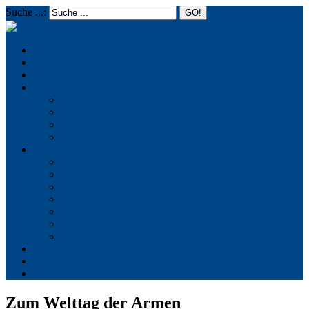
Suche ...:
☰
MENU
Startseite
Aktuelles
Termine
Über uns
Die Initiative
Positionspapier
Texte aus der Initiative
Chronik
Reich Gottes
Basileiologie
Feier des Reiches Gottes
Facetten der Schönheit der Welt
Verletzungen der Welt
Reich Gottes in Geschichte und Gegenwart
Quellen und Zitate
Literatur
Kontakt
Impressum
Datenschutzerklärung
Zum Welttag der Armen